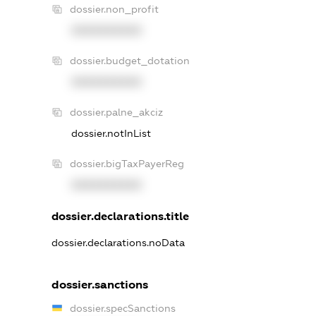
dossier.non_profit
XXXXXXXXXX
dossier.budget_dotation
XXXXXXXXXX
dossier.palne_akciz
dossier.notInList
dossier.bigTaxPayerReg
XXXXXXXXXX
dossier.declarations.title
dossier.declarations.noData
dossier.sanctions
dossier.specSanctions