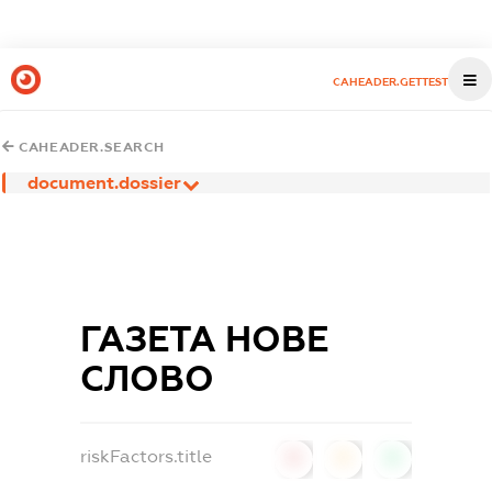
CAHEADER.GETTEST
CAHEADER.SEARCH
document.dossier
ГАЗЕТА НОВЕ
СЛОВО
riskFactors.title
0
0
0