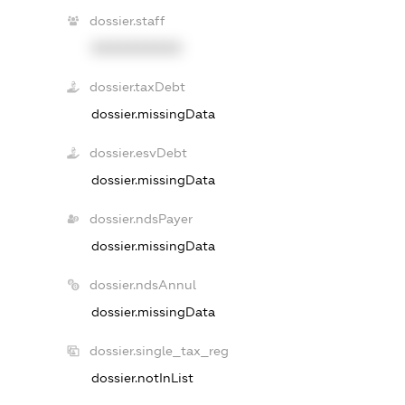
dossier.staff
XXXXXXXXXX
dossier.taxDebt
dossier.missingData
dossier.esvDebt
dossier.missingData
dossier.ndsPayer
dossier.missingData
dossier.ndsAnnul
dossier.missingData
dossier.single_tax_reg
dossier.notInList