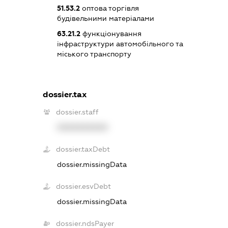
51.53.2
оптова торгівля
будівельними матеріалами
63.21.2
функціонування
інфраструктури автомобільного та
міського транспорту
dossier.tax
dossier.staff
XXXXXXXXXX
dossier.taxDebt
dossier.missingData
dossier.esvDebt
dossier.missingData
dossier.ndsPayer