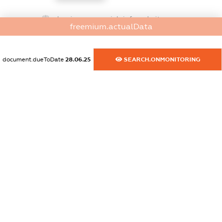
dossier.commercial_info.website
freemium.actualData
XXXXXXXXXX
dossier.commercial_info.activity
document.dueToDate
28.06.25
SEARCH.ONMONITORING
XXXXXXXXXX
freemium.exampleText_1
freemium.exampleText_2
freemium.anonymousPerSearch2
FREEMIUM.DETAILS
FREEMIUM.REGISTER