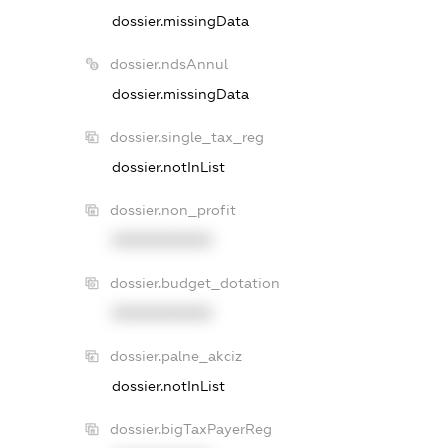
dossier.missingData
dossier.ndsAnnul
dossier.missingData
dossier.single_tax_reg
dossier.notInList
dossier.non_profit
XXXXXXXXXX
dossier.budget_dotation
XXXXXXXXXX
dossier.palne_akciz
dossier.notInList
dossier.bigTaxPayerReg