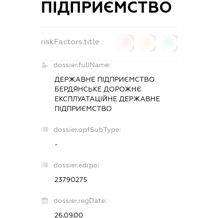
ПІДПРИЄМСТВО
riskFactors.title
0
0
0
dossier.fullName:
ДЕРЖАВНЕ ПІДПРИЄМСТВО
БЕРДЯНСЬКЕ ДОРОЖНЄ
ЕКСПЛУАТАЦІЙНЕ ДЕРЖАВНЕ
ПІДПРИЄМСТВО
dossier.opfSubType:
-
dossier.edrpo:
23790275
dossier.regDate:
26.09.00