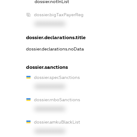
dossier.notInList
dossier.bigTaxPayerReg
XXXXXXXXXX
dossier.declarations.title
dossier.declarations.noData
dossier.sanctions
dossier.specSanctions
XXXXXXXXXX
dossier.rnboSanctions
XXXXXXXXXX
dossier.amkuBlackList
XXXXXXXXXX