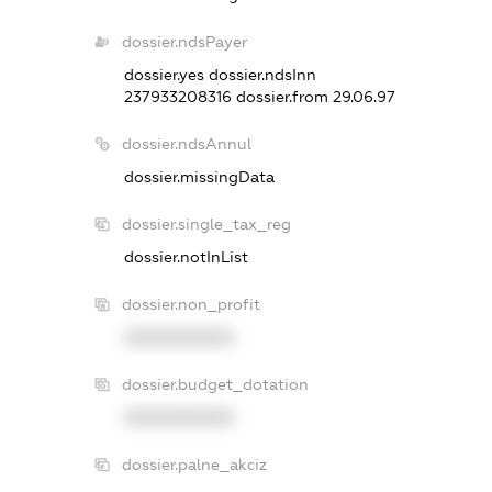
dossier.ndsPayer
dossier.yes
dossier.ndsInn
237933208316
dossier.from 29.06.97
dossier.ndsAnnul
dossier.missingData
dossier.single_tax_reg
dossier.notInList
dossier.non_profit
XXXXXXXXXX
dossier.budget_dotation
XXXXXXXXXX
dossier.palne_akciz