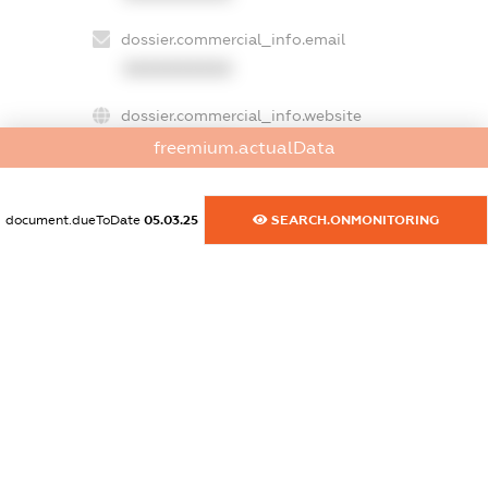
dossier.commercial_info.email
XXXXXXXXXX
dossier.commercial_info.website
XXXXXXXXXX
freemium.actualData
dossier.commercial_info.activity
XXXXXXXXXX
document.dueToDate
05.03.25
SEARCH.ONMONITORING
freemium.exampleText_1
freemium.exampleText_2
freemium.anonymousPerSearch2
FREEMIUM.DETAILS
FREEMIUM.REGISTER