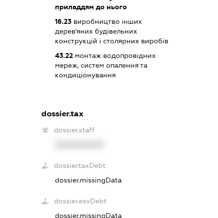
приладдям до нього
16.23
виробництво інших
дерев'яних будівельних
конструкцій і столярних виробів
43.22
монтаж водопровідних
мереж, систем опалення та
кондиціонування
dossier.tax
dossier.staff
XXXXXXXXXX
dossier.taxDebt
dossier.missingData
dossier.esvDebt
dossier.missingData