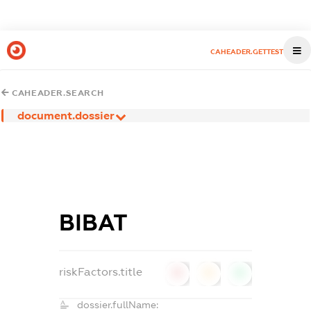
CAHEADER.GETTEST
CAHEADER.SEARCH
document.dossier
ВІВАТ
riskFactors.title
0
0
0
dossier.fullName: