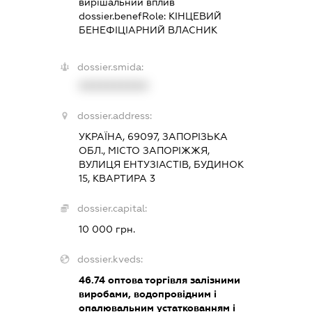
вирішальний вплив
dossier.benefRole:
КІНЦЕВИЙ
БЕНЕФІЦІАРНИЙ ВЛАСНИК
dossier.smida:
XXXXXXXXXX
dossier.address:
УКРАЇНА, 69097, ЗАПОРІЗЬКА
ОБЛ., МІСТО ЗАПОРІЖЖЯ,
ВУЛИЦЯ ЕНТУЗІАСТІВ, БУДИНОК
15, КВАРТИРА 3
dossier.capital:
10 000 грн.
dossier.kveds:
46.74
оптова торгівля залізними
виробами, водопровідним і
опалювальним устаткованням і