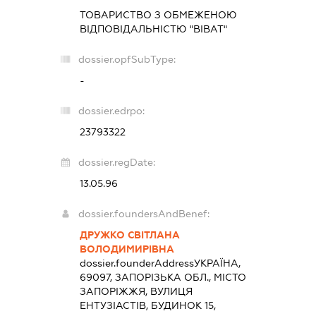
ТОВАРИСТВО З ОБМЕЖЕНОЮ
ВІДПОВІДАЛЬНІСТЮ "ВІВАТ"
dossier.opfSubType:
-
dossier.edrpo:
23793322
dossier.regDate:
13.05.96
dossier.foundersAndBenef:
ДРУЖКО СВІТЛАНА
ВОЛОДИМИРІВНА
dossier.founderAddress
УКРАЇНА,
69097, ЗАПОРІЗЬКА ОБЛ., МІСТО
ЗАПОРІЖЖЯ, ВУЛИЦЯ
ЕНТУЗІАСТІВ, БУДИНОК 15,