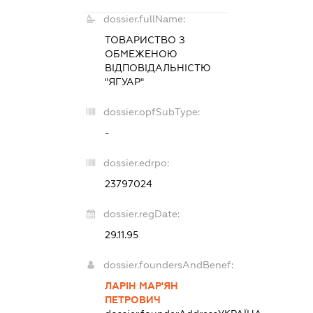
dossier.fullName:
ТОВАРИСТВО З
ОБМЕЖЕНОЮ
ВІДПОВІДАЛЬНІСТЮ
"ЯГУАР"
dossier.opfSubType:
-
dossier.edrpo:
23797024
dossier.regDate:
29.11.95
dossier.foundersAndBenef:
ЛАРІН МАР'ЯН
ПЕТРОВИЧ