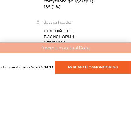
статутного фонду (грн.):
165
(1 %)
dossier.heads:
СЕЛЕПІЙ ІГОР
ВАСИЛЬОВИЧ
-
КЕРІВНИК
freemium.actualData
dossier.position -
dossier.beneficiaries:
document.dueToDate
25.04.23
SEARCH.ONMONITORING
dossier.missingData
dossier.smida:
XXXXXXXXXX
dossier.address:
76018, ІВАНО-
ФРАНКІВСЬКА ОБЛ.,
ІВАНО-ФРАНКІВСЬК,