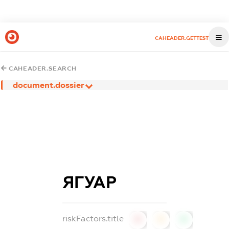
CAHEADER.GETTEST
CAHEADER.SEARCH
document.dossier
ЯГУАР
riskFactors.title
0
0
0