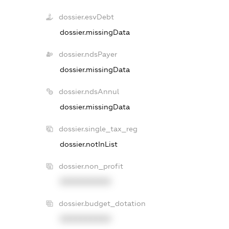
dossier.esvDebt
dossier.missingData
dossier.ndsPayer
dossier.missingData
dossier.ndsAnnul
dossier.missingData
dossier.single_tax_reg
dossier.notInList
dossier.non_profit
XXXXXXXXXX
dossier.budget_dotation
XXXXXXXXXX