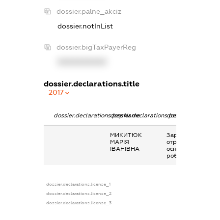
dossier.palne_akciz
dossier.notInList
dossier.bigTaxPayerReg
XXXXXXXXXX
dossier.declarations.title
2017
dossier.declarations.pepName
dossier.declarations.personName
dossier.declaratio
МИКИТЮК
Заробітна плата
МАРІЯ
отримана за
ІВАНІВНА
основним місцем
роботи
dossier.declarations.license_1
dossier.declarations.license_2
dossier.declarations.license_3