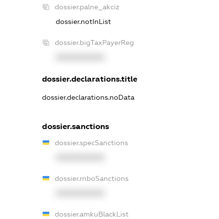
dossier.palne_akciz
dossier.notInList
dossier.bigTaxPayerReg
XXXXXXXXXX
dossier.declarations.title
dossier.declarations.noData
dossier.sanctions
dossier.specSanctions
XXXXXXXXXX
dossier.rnboSanctions
XXXXXXXXXX
dossier.amkuBlackList