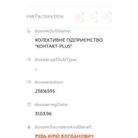
riskFactors.title
0
0
0
dossier.fullName:
КОЛЕКТИВНЕ ПІДПРИЄМСТВО
"КОНТАКТ-PLUS"
dossier.opfSubType:
-
dossier.edrpo:
23816595
dossier.regDate:
31.03.96
dossier.foundersAndBenef:
РУДЬ ЮРІЙ БОГДАНОВИЧ