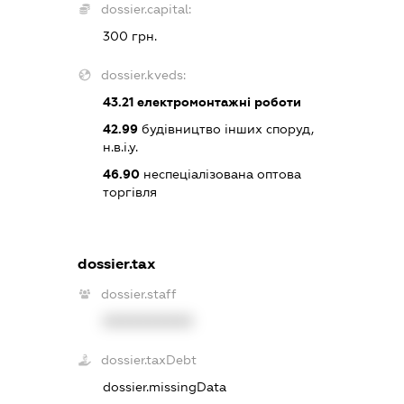
dossier.capital:
300 грн.
dossier.kveds:
43.21
електромонтажні роботи
42.99
будівництво інших споруд,
н.в.і.у.
46.90
неспеціалізована оптова
торгівля
dossier.tax
dossier.staff
XXXXXXXXXX
dossier.taxDebt
dossier.missingData