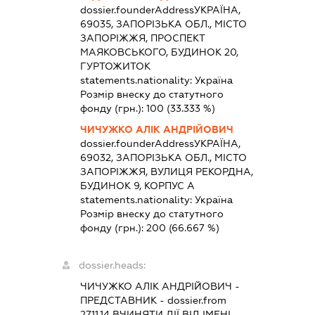
dossier.founderAddress
УКРАЇНА,
69035, ЗАПОРІЗЬКА ОБЛ., МІСТО
ЗАПОРІЖЖЯ, ПРОСПЕКТ
МАЯКОВСЬКОГО, БУДИНОК 20,
ГУРТОЖИТОК
statements.nationality:
Україна
Розмір внеску до статутного
фонду (грн.):
100
(33.333 %)
ЧИЧУЖКО АЛІК АНДРІЙОВИЧ
dossier.founderAddress
УКРАЇНА,
69032, ЗАПОРІЗЬКА ОБЛ., МІСТО
ЗАПОРІЖЖЯ, ВУЛИЦЯ РЕКОРДНА,
БУДИНОК 9, КОРПУС А
statements.nationality:
Україна
Розмір внеску до статутного
фонду (грн.):
200
(66.667 %)
dossier.heads:
ЧИЧУЖКО АЛІК АНДРІЙОВИЧ
-
ПРЕДСТАВНИК
- dossier.from
27.11.14
ВЧИНЯТИ ДІЇ ВІД ІМЕНІ