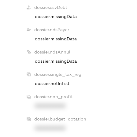
dossier.esvDebt
dossier.missingData
dossier.ndsPayer
dossier.missingData
dossier.ndsAnnul
dossier.missingData
dossier.single_tax_reg
dossier.notInList
dossier.non_profit
XXXXXXXXXX
dossier.budget_dotation
XXXXXXXXXX