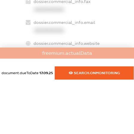
dossier.commercial_info.fax
XXXXXXXXXX
dossier.commercial_info.email
XXXXXXXXXX
dossier.commercial_info.website
XXXXXXXXXX
freemium.actualData
dossier.commercial_info.activity
XXXXXXXXXX
document.dueToDate
17.09.25
SEARCH.ONMONITORING
freemium.exampleText_1
freemium.exampleText_2
freemium.anonymousPerSearch2
FREEMIUM.DETAILS
FREEMIUM.REGISTER