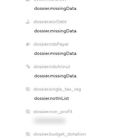
dossier.missingData
dossier.esvDebt
dossier.missingData
dossier.ndsPayer
dossier.missingData
dossier.ndsAnnul
dossier.missingData
dossier.single_tax_reg
dossier.notInList
dossier.non_profit
XXXXXXXXXX
dossier.budget_dotation