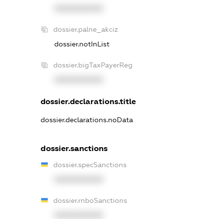
XXXXXXXXXX
dossier.palne_akciz
dossier.notInList
dossier.bigTaxPayerReg
XXXXXXXXXX
dossier.declarations.title
dossier.declarations.noData
dossier.sanctions
dossier.specSanctions
XXXXXXXXXX
dossier.rnboSanctions
XXXXXXXXXX