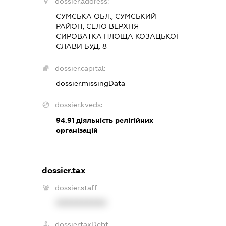
dossier.address:
СУМСЬКА ОБЛ., СУМСЬКИЙ
РАЙОН, СЕЛО ВЕРХНЯ
СИРОВАТКА ПЛОЩА КОЗАЦЬКОЇ
СЛАВИ БУД. 8
dossier.capital:
dossier.missingData
dossier.kveds:
94.91
діяльність релігійних
організацій
dossier.tax
dossier.staff
XXXXXXXXXX
dossier.taxDebt