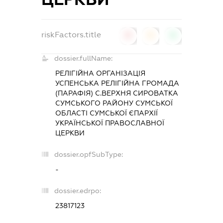
riskFactors.title
0
0
0
dossier.fullName:
РЕЛІГІЙНА ОРГАНІЗАЦІЯ
УСПЕНСЬКА РЕЛІГІЙНА ГРОМАДА
(ПАРАФІЯ) С.ВЕРХНЯ СИРОВАТКА
СУМСЬКОГО РАЙОНУ СУМСЬКОЇ
ОБЛАСТІ СУМСЬКОЇ ЄПАРХІЇ
УКРАЇНСЬКОЇ ПРАВОСЛАВНОЇ
ЦЕРКВИ
dossier.opfSubType:
-
dossier.edrpo:
23817123