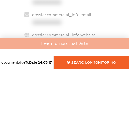
XXXXXXXXXX
dossier.commercial_info.email
XXXXXXXXXX
dossier.commercial_info.website
XXXXXXXXXX
freemium.actualData
dossier.commercial_info.activity
document.dueToDate
24.03.17
SEARCH.ONMONITORING
XXXXXXXXXX
freemium.exampleText_1
freemium.exampleText_2
freemium.anonymousPerSearch2
FREEMIUM.DETAILS
FREEMIUM.REGISTER