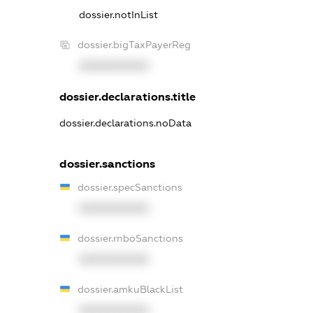
dossier.notInList
dossier.bigTaxPayerReg
XXXXXXXXXX
dossier.declarations.title
dossier.declarations.noData
dossier.sanctions
dossier.specSanctions
XXXXXXXXXX
dossier.rnboSanctions
XXXXXXXXXX
dossier.amkuBlackList
XXXXXXXXXX