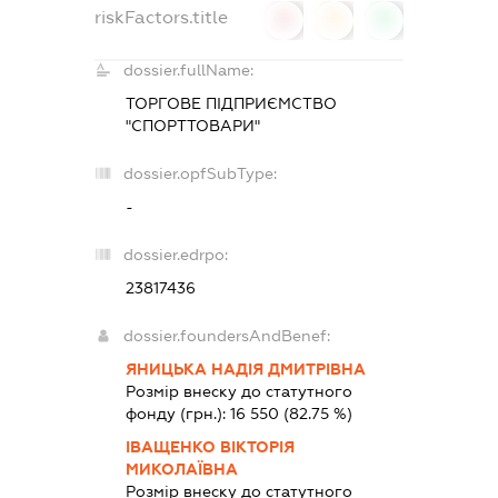
riskFactors.title
0
0
0
dossier.fullName:
ТОРГОВЕ ПІДПРИЄМСТВО
"СПОРТТОВАРИ"
dossier.opfSubType:
-
dossier.edrpo:
23817436
dossier.foundersAndBenef:
ЯНИЦЬКА НАДІЯ ДМИТРІВНА
Розмір внеску до статутного
фонду (грн.):
16 550
(82.75 %)
ІВАЩЕНКО ВІКТОРІЯ
МИКОЛАЇВНА
Розмір внеску до статутного