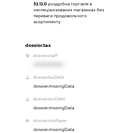
52.12.0
роздрібна торгівля в
неспеціалізованих магазинах без
переваги продовольчого
асортименту
dossier.tax
dossier.staff
XXXXXXXXXX
dossier.taxDebt
dossier.missingData
dossier.esvDebt
dossier.missingData
dossier.ndsPayer
dossier.missingData