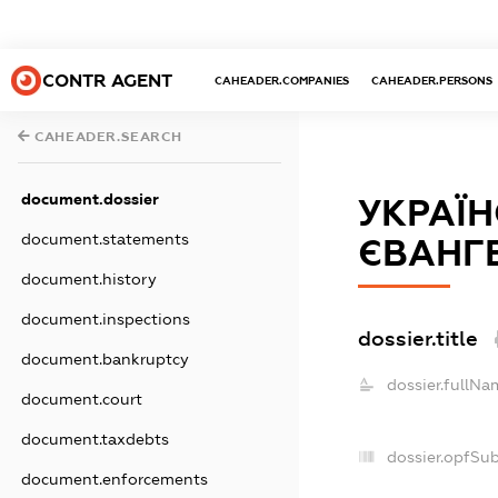
CONTR AGENT
CAHEADER.COMPANIES
CAHEADER.PERSONS
CAHEADER.SEARCH
document.dossier
УКРАЇН
document.statements
ЄВАНГЕ
document.history
document.inspections
dossier.title
document.bankruptcy
dossier.fullNa
document.court
document.taxdebts
dossier.opfSu
document.enforcements