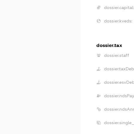
dossier.capital:
dossier.kveds:
dossier.tax
dossier.staff
dossier.taxDeb
dossier.esvDe
dossier.ndsPay
dossier.ndsAn
dossier.single