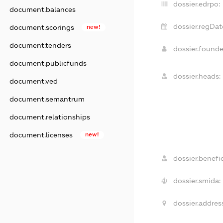
dossier.edrpo:
document.balances
dossier.regDat
document.scorings
new!
document.tenders
dossier.found
document.publicfunds
dossier.heads:
document.ved
document.semantrum
document.relationships
document.licenses
new!
dossier.benefic
dossier.smida:
dossier.addres