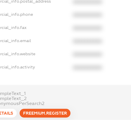
rcial_info.postal_address
XXXXXXXXXX
rcial_info.phone
XXXXXXXXXX
cial_info.fax
XXXXXXXXXX
cial_info.email
XXXXXXXXXX
cial_info.website
XXXXXXXXXX
cial_info.activity
XXXXXXXXXX
mpleText_1
ampleText_2
onymousPerSearch2
ETAILS
FREEMIUM.REGISTER