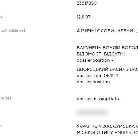
23817850
e:
12.11.97
ersAndBenef:
ФІЗИЧНІ ОСОБИ- ЧЛЕНИ 
БАКУНЕЦЬ ВІТАЛІЙ ВОЛ
ВІДОМОСТІ ВІДСУТНІ
dossier.position -
ДВОРЕЦЬКИЙ ВАСИЛЬ ВА
dossier.from 08.11.21
dossier.position -
iaries:
dossier.missingData
XXXXXXXXXX
s:
УКРАЇНА, 41200, СУМСЬКА
МІСЬКОГО ТИПУ ЯМПІЛЬ, 