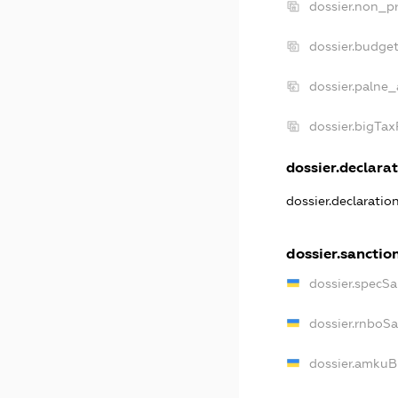
dossier.non_pr
dossier.budge
dossier.palne_
dossier.bigTa
dossier.declarat
dossier.declaratio
dossier.sanctio
dossier.specSa
dossier.rnboS
dossier.amkuB