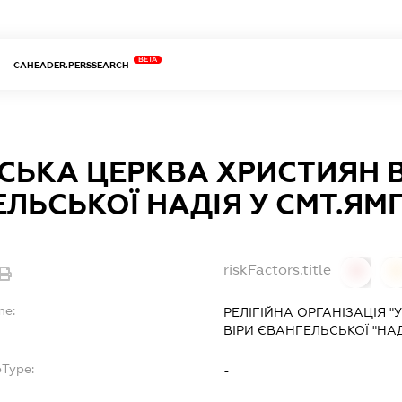
BETA
CAHEADER.PERSSEARCH
СЬКА ЦЕРКВА ХРИСТИЯН В
ЛЬСЬКОЇ НАДІЯ У СМТ.ЯМ
riskFactors.title
0
0
me:
РЕЛІГІЙНА ОРГАНІЗАЦІЯ 
ВІРИ ЄВАНГЕЛЬСЬКОЇ "НАД
bType:
-