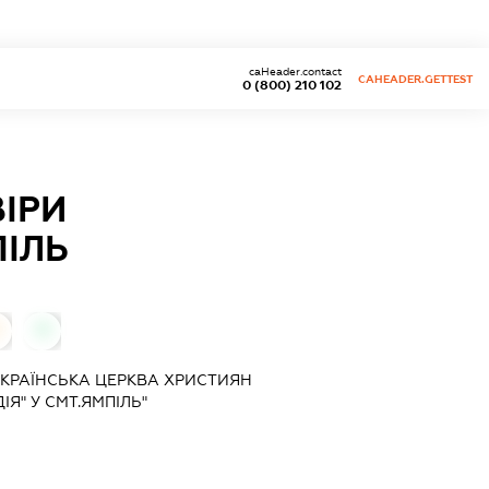
caHeader.contact
CAHEADER.GETTEST
0 (800) 210 102
ІРИ
ПІЛЬ
0
"УКРАЇНСЬКА ЦЕРКВА ХРИСТИЯН
ІЯ" У СМТ.ЯМПІЛЬ"