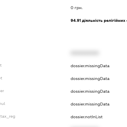
0 грн.
94.91
діяльність релігійних
XXXXXXXXXX
t
dossier.missingData
bt
dossier.missingData
er
dossier.missingData
nul
dossier.missingData
_tax_reg
dossier.notInList