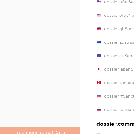
dossier.ofacSa
dossier.ofacN
dossier.gbSan
dossier.ausSan
dossier.euSan
dossier.japanS
dossier.canad
dossier.rfSanc
dossier.russia
dossier.comme
freemium.actualData