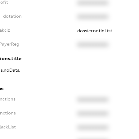
ofit
XXXXXXXXXX
t_dotation
XXXXXXXXXX
akciz
dossier.notInList
xPayerReg
XXXXXXXXXX
ions.title
ns.noData
ns
nctions
XXXXXXXXXX
anctions
XXXXXXXXXX
lackList
XXXXXXXXXX