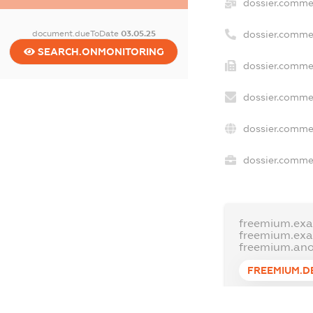
dossier.comme
document.dueToDate
03.05.25
dossier.comme
SEARCH.ONMONITORING
dossier.commer
dossier.commer
dossier.commer
dossier.commer
freemium.exa
freemium.ex
freemium.an
FREEMIUM.D