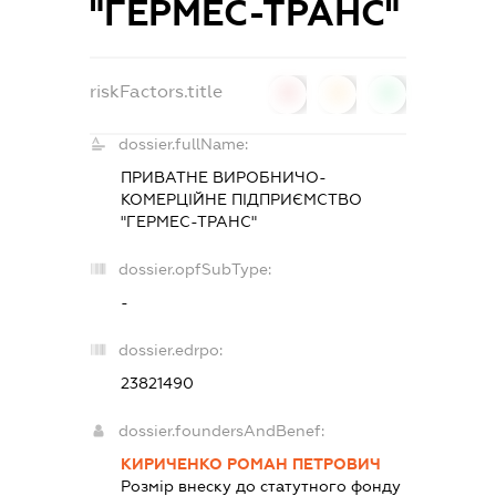
"ГЕРМЕС-ТРАНС"
riskFactors.title
0
0
0
dossier.fullName:
ПРИВАТНЕ ВИРОБНИЧО-
КОМЕРЦІЙНЕ ПІДПРИЄМСТВО
"ГЕРМЕС-ТРАНС"
dossier.opfSubType:
-
dossier.edrpo:
23821490
dossier.foundersAndBenef:
КИРИЧЕНКО РОМАН ПЕТРОВИЧ
Розмір внеску до статутного фонду