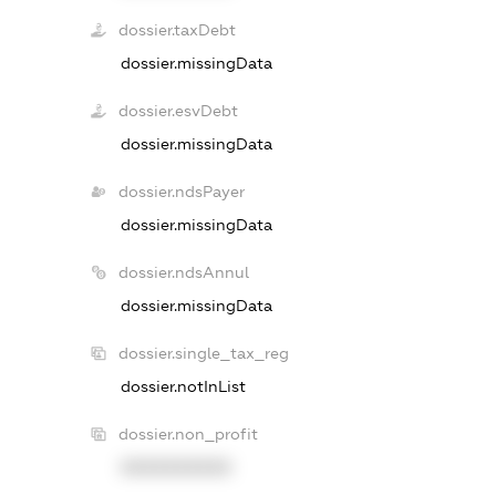
dossier.taxDebt
dossier.missingData
dossier.esvDebt
dossier.missingData
dossier.ndsPayer
dossier.missingData
dossier.ndsAnnul
dossier.missingData
dossier.single_tax_reg
dossier.notInList
dossier.non_profit
XXXXXXXXXX