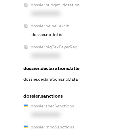
dossier.budget_dotation
XXXXXXXXXX
dossier.palne_akciz
dossier.notInList
dossier.bigTaxPayerReg
XXXXXXXXXX
dossier.declarations.title
dossier.declarations.noData
dossier.sanctions
dossier.specSanctions
XXXXXXXXXX
dossier.rnboSanctions