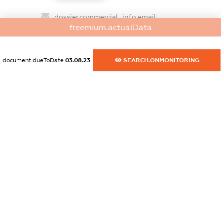
dossier.commercial_info.email
freemium.actualData
XXXXXXXXXX
dossier.commercial_info.website
document.dueToDate
03.08.23
SEARCH.ONMONITORING
XXXXXXXXXX
dossier.commercial_info.activity
XXXXXXXXXX
freemium.exampleText_1
freemium.exampleText_2
freemium.anonymousPerSearch2
FREEMIUM.DETAILS
FREEMIUM.REGISTER