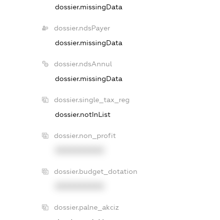
dossier.missingData
dossier.ndsPayer
dossier.missingData
dossier.ndsAnnul
dossier.missingData
dossier.single_tax_reg
dossier.notInList
dossier.non_profit
XXXXXXXXXX
dossier.budget_dotation
XXXXXXXXXX
dossier.palne_akciz