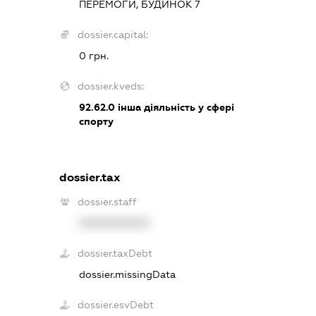
ПЕРЕМОГИ, БУДИНОК 7
dossier.capital:
0 грн.
dossier.kveds:
92.62.0
інша діяльність у сфері
спорту
dossier.tax
dossier.staff
XXXXXXXXXX
dossier.taxDebt
dossier.missingData
dossier.esvDebt