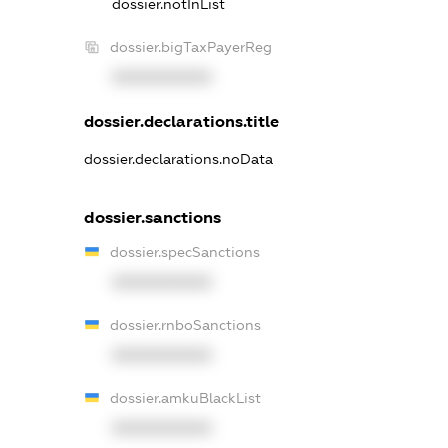
dossier.notInList
dossier.bigTaxPayerReg
XXXXXXXXXX
dossier.declarations.title
dossier.declarations.noData
dossier.sanctions
dossier.specSanctions
XXXXXXXXXX
dossier.rnboSanctions
XXXXXXXXXX
dossier.amkuBlackList
XXXXXXXXXX