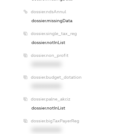
dossier.ndsAnnul
dossier.missingData
dossier.single_tax_reg
dossier.notInList
dossier.non_profit
XXXXXXXXXX
dossier.budget_dotation
XXXXXXXXXX
dossier.palne_akciz
dossier.notInList
dossier.bigTaxPayerReg
XXXXXXXXXX