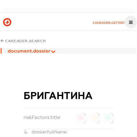
CAHEADER.GETTEST
CAHEADER.SEARCH
document.dossier
БРИГАНТИНА
riskFactors.title
0
0
0
dossier.fullName: