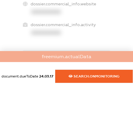
dossier.commercial_info.website
XXXXXXXXXX
dossier.commercial_info.activity
XXXXXXXXXX
freemium.actualData
freemium.exampleText_1
freemium.exampleText_2
freemium.anonymousPerSearch2
document.dueToDate
24.03.17
SEARCH.ONMONITORING
FREEMIUM.DETAILS
FREEMIUM.REGISTER