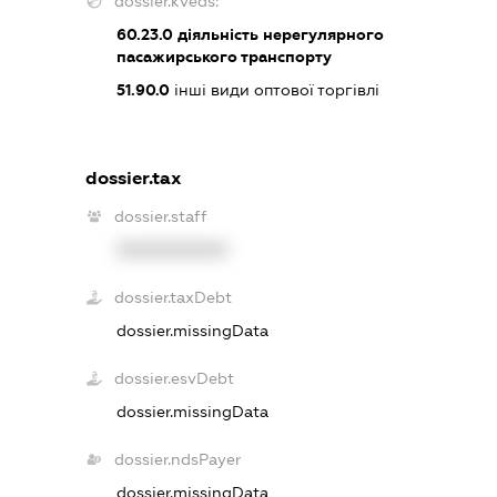
dossier.kveds:
60.23.0
діяльність нерегулярного
пасажирського транспорту
51.90.0
інші види оптової торгівлі
dossier.tax
dossier.staff
XXXXXXXXXX
dossier.taxDebt
dossier.missingData
dossier.esvDebt
dossier.missingData
dossier.ndsPayer
dossier.missingData