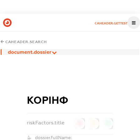
CAHEADER.GETTEST
CAHEADER.SEARCH
document.dossier
КОРІНФ
riskFactors.title
0
0
0
dossier.fullName: