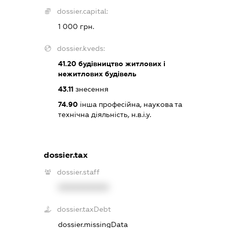
dossier.capital:
1 000 грн.
dossier.kveds:
41.20
будівництво житлових і
нежитлових будівель
43.11
знесення
74.90
інша професійна, наукова та
технічна діяльність, н.в.і.у.
dossier.tax
dossier.staff
XXXXXXXXXX
dossier.taxDebt
dossier.missingData