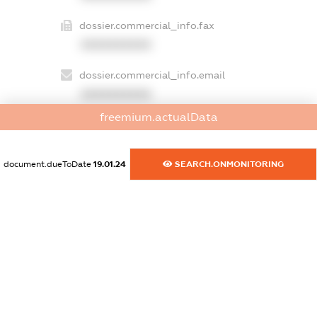
dossier.commercial_info.fax
XXXXXXXXXX
dossier.commercial_info.email
XXXXXXXXXX
freemium.actualData
dossier.commercial_info.website
XXXXXXXXXX
document.dueToDate
19.01.24
SEARCH.ONMONITORING
dossier.commercial_info.activity
XXXXXXXXXX
freemium.exampleText_1
freemium.exampleText_2
freemium.anonymousPerSearch2
FREEMIUM.DETAILS