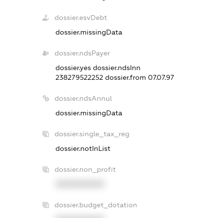
dossier.esvDebt
dossier.missingData
dossier.ndsPayer
dossier.yes
dossier.ndsInn
238279522252
dossier.from 07.07.97
dossier.ndsAnnul
dossier.missingData
dossier.single_tax_reg
dossier.notInList
dossier.non_profit
XXXXXXXXXX
dossier.budget_dotation