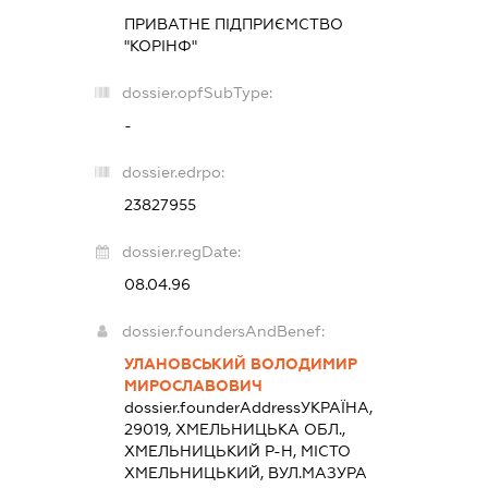
ПРИВАТНЕ ПІДПРИЄМСТВО
"КОРІНФ"
dossier.opfSubType:
-
dossier.edrpo:
23827955
dossier.regDate:
08.04.96
dossier.foundersAndBenef:
УЛАНОВСЬКИЙ ВОЛОДИМИР
МИРОСЛАВОВИЧ
dossier.founderAddress
УКРАЇНА,
29019, ХМЕЛЬНИЦЬКА ОБЛ.,
ХМЕЛЬНИЦЬКИЙ Р-Н, МІСТО
ХМЕЛЬНИЦЬКИЙ, ВУЛ.МАЗУРА