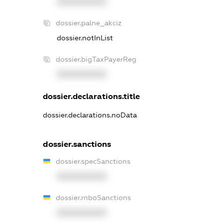
XXXXXXXXXX
dossier.palne_akciz
dossier.notInList
dossier.bigTaxPayerReg
XXXXXXXXXX
dossier.declarations.title
dossier.declarations.noData
dossier.sanctions
dossier.specSanctions
XXXXXXXXXX
dossier.rnboSanctions
XXXXXXXXXX