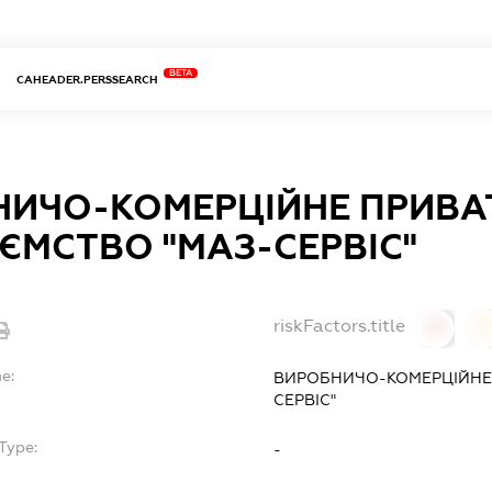
BETA
CAHEADER.PERSSEARCH
НИЧО-КОМЕРЦІЙНЕ ПРИВА
ЄМСТВО "МАЗ-СЕРВІС"
riskFactors.title
0
0
e:
ВИРОБНИЧО-КОМЕРЦІЙНЕ 
СЕРВІС"
Type:
-