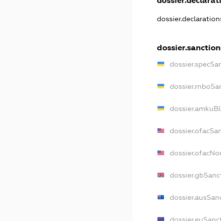
dossier.declarati
dossier.declaratio
dossier.sanction
dossier.specSa
dossier.rnboSa
dossier.amkuBl
dossier.ofacSa
dossier.ofacN
dossier.gbSanc
dossier.ausSan
dossier.euSanc