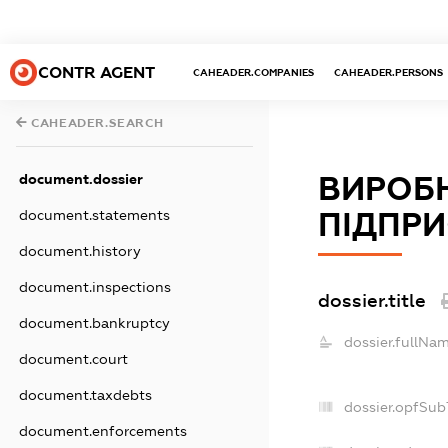
CONTR AGENT
CAHEADER.COMPANIES
CAHEADER.PERSONS
CAHEADER.SEARCH
ВИРОБ
document.dossier
ПІДПРИ
document.statements
document.history
document.inspections
dossier.title
document.bankruptcy
dossier.fullNam
document.court
document.taxdebts
dossier.opfSub
document.enforcements