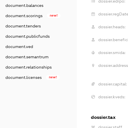
dossier.edrpo:
document.balances
dossier.regDate
document.scorings
new!
document.tenders
dossier.heads:
document.publicfunds
dossier.benefici
document.ved
dossier.smida:
document.semantrum
dossier.address
document.relationships
document.licenses
new!
dossier.capital:
dossier.kveds:
dossier.tax
dossier.staff