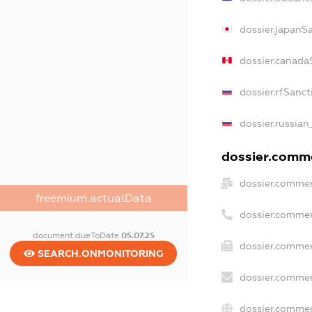
dossier.japanS
dossier.canada
dossier.rfSanct
dossier.russian
dossier.comme
dossier.commer
freemium.actualData
dossier.commer
document.dueToDate
05.07.25
dossier.commer
SEARCH.ONMONITORING
dossier.commer
dossier.commer