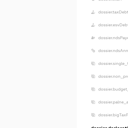
dossier.taxDeb
dossier.esvDeb
dossier.ndsPay
dossier.ndsAnn
dossier.single
dossier.non_pr
dossier.budget
dossier.palne_
dossier.bigTax