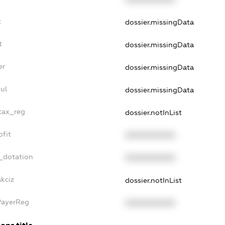
t
dossier.missingData
t
dossier.missingData
er
dossier.missingData
ul
dossier.missingData
_tax_reg
dossier.notInList
ofit
XXXXXXXXXX
_dotation
XXXXXXXXXX
akciz
dossier.notInList
PayerReg
XXXXXXXXXX