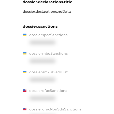
dossier.declarations.title
dossier.declarations.noData
dossier.sanctions
dossier.specSanctions
XXXXXXXXXX
dossier.rnboSanctions
XXXXXXXXXX
dossier.amkuBlackList
XXXXXXXXXX
dossier.ofacSanctions
XXXXXXXXXX
dossier.ofacNonSdnSanctions