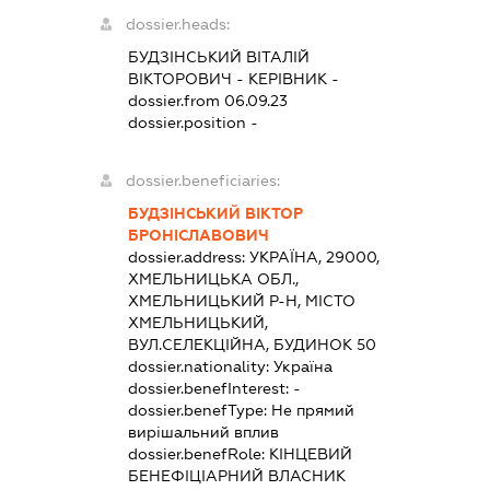
dossier.heads:
БУДЗІНСЬКИЙ ВІТАЛІЙ
ВІКТОРОВИЧ
-
КЕРІВНИК
-
dossier.from 06.09.23
dossier.position -
dossier.beneficiaries:
БУДЗІНСЬКИЙ ВІКТОР
БРОНІСЛАВОВИЧ
dossier.address:
УКРАЇНА, 29000,
ХМЕЛЬНИЦЬКА ОБЛ.,
ХМЕЛЬНИЦЬКИЙ Р-Н, МІСТО
ХМЕЛЬНИЦЬКИЙ,
ВУЛ.СЕЛЕКЦІЙНА, БУДИНОК 50
dossier.nationality:
Україна
dossier.benefInterest:
-
dossier.benefType:
Не прямий
вирішальний вплив
dossier.benefRole:
КІНЦЕВИЙ
БЕНЕФІЦІАРНИЙ ВЛАСНИК