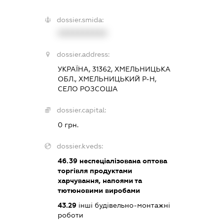
dossier.smida:
XXXXXXXXXX
dossier.address:
УКРАЇНА, 31362, ХМЕЛЬНИЦЬКА
ОБЛ., ХМЕЛЬНИЦЬКИЙ Р-Н,
СЕЛО РОЗСОША
dossier.capital:
0 грн.
dossier.kveds:
46.39
неспеціалізована оптова
торгівля продуктами
харчування, напоями та
тютюновими виробами
43.29
інші будівельно-монтажні
роботи