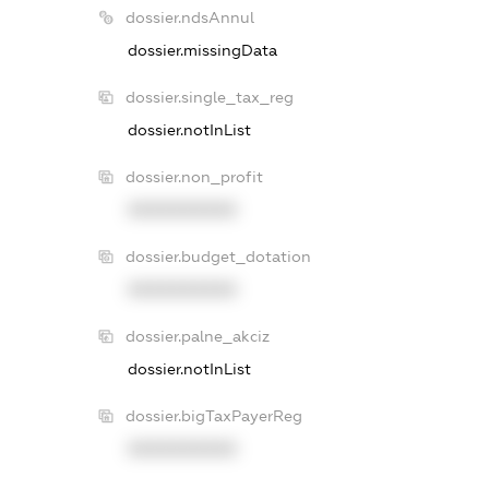
dossier.ndsAnnul
dossier.missingData
dossier.single_tax_reg
dossier.notInList
dossier.non_profit
XXXXXXXXXX
dossier.budget_dotation
XXXXXXXXXX
dossier.palne_akciz
dossier.notInList
dossier.bigTaxPayerReg
XXXXXXXXXX