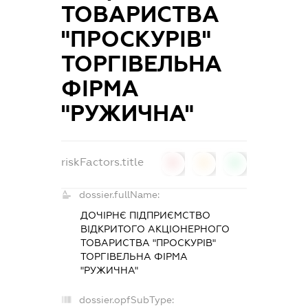
ТОВАРИСТВА
"ПРОСКУРІВ"
ТОРГІВЕЛЬНА
ФІРМА
"РУЖИЧНА"
riskFactors.title
0
0
0
dossier.fullName:
ДОЧІРНЄ ПІДПРИЄМСТВО
ВІДКРИТОГО АКЦІОНЕРНОГО
ТОВАРИСТВА "ПРОСКУРІВ"
ТОРГІВЕЛЬНА ФІРМА
"РУЖИЧНА"
dossier.opfSubType: