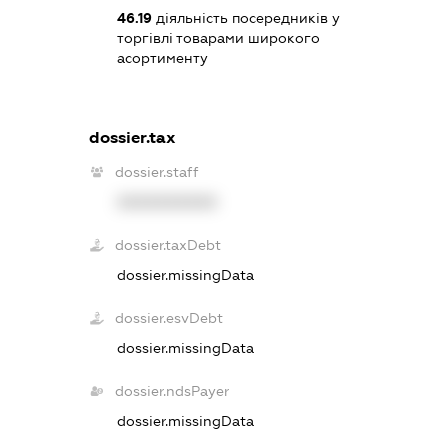
46.19
діяльність посередників у
торгівлі товарами широкого
асортименту
dossier.tax
dossier.staff
XXXXXXXXXX
dossier.taxDebt
dossier.missingData
dossier.esvDebt
dossier.missingData
dossier.ndsPayer
dossier.missingData