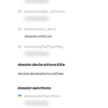
XXXXXXXXXX
dossier.budget_dotation
XXXXXXXXXX
dossier.palne_akciz
dossier.notInList
dossier.bigTaxPayerReg
XXXXXXXXXX
dossier.declarations.title
dossier.declarations.noData
dossier.sanctions
dossier.specSanctions
XXXXXXXXXX