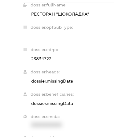
dossier.fullName:
РЕСТОРАН "ШОКОЛАДКА"
dossier.opfSubType:
-
dossier.edrpo:
23834722
dossier.heads:
dossier.missingData
dossier.beneficiaries:
dossier.missingData
dossier.smida:
XXXXXXXXXX