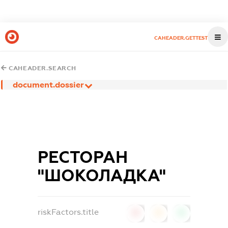
CAHEADER.GETTEST
CAHEADER.SEARCH
document.dossier
РЕСТОРАН
"ШОКОЛАДКА"
riskFactors.title
0
0
0