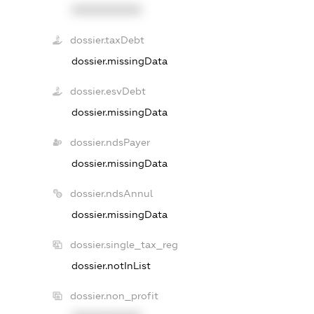
XXXXXXXXXX
dossier.taxDebt
dossier.missingData
dossier.esvDebt
dossier.missingData
dossier.ndsPayer
dossier.missingData
dossier.ndsAnnul
dossier.missingData
dossier.single_tax_reg
dossier.notInList
dossier.non_profit