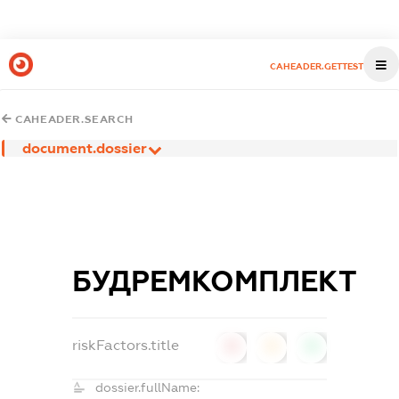
CAHEADER.GETTEST
CAHEADER.SEARCH
document.dossier
БУДРЕМКОМПЛЕКТ
riskFactors.title
0
0
0
dossier.fullName: