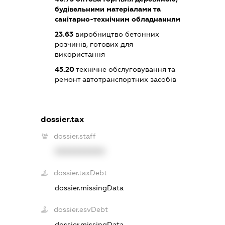
будівельними матеріалами та
санітарно-технічним обладнанням
23.63
виробництво бетонних
розчинів, готових для
використання
45.20
технічне обслуговування та
ремонт автотранспортних засобів
dossier.tax
dossier.staff
XXXXXXXXXX
dossier.taxDebt
dossier.missingData
dossier.esvDebt
dossier.missingData