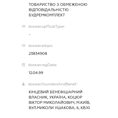
ТОВАРИСТВО З ОБМЕЖЕНОЮ
ВІДПОВІДАЛЬНІСТЮ
БУДРЕМКОМПЛЕКТ
dossier.opfSubType:
-
dossier.edrpo:
23834908
dossier.regDate:
12.04.99
dossier.foundersAndBenef:
КІНЦЕВИЙ БЕНЕФІЦІАРНИЙ
ВЛАСНИК, УКРАЇНА, КОЦЮР
ВІКТОР МИКОЛАЙОВИЧ, М.КИЇВ,
ВУЛ.МИКОЛИ УШАКОВА, 6, КВ.10