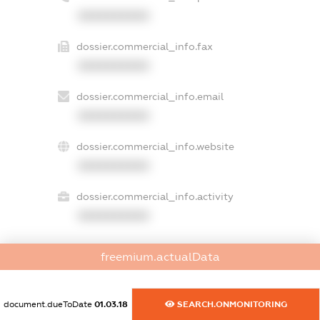
XXXXXXXXXX
dossier.commercial_info.fax
XXXXXXXXXX
dossier.commercial_info.email
XXXXXXXXXX
dossier.commercial_info.website
XXXXXXXXXX
dossier.commercial_info.activity
XXXXXXXXXX
freemium.actualData
freemium.exampleText_1
freemium.exampleText_2
freemium.anonymousPerSearch2
document.dueToDate
01.03.18
SEARCH.ONMONITORING