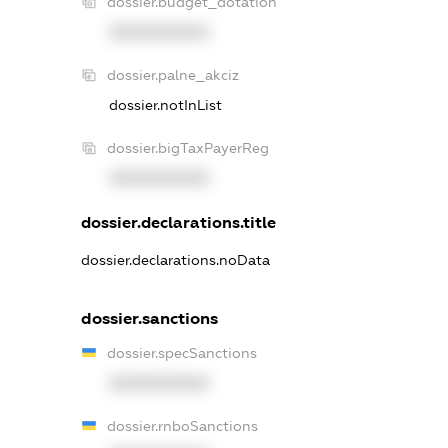
dossier.budget_dotation
XXXXXXXXXX
dossier.palne_akciz
dossier.notInList
dossier.bigTaxPayerReg
XXXXXXXXXX
dossier.declarations.title
dossier.declarations.noData
dossier.sanctions
dossier.specSanctions
XXXXXXXXXX
dossier.rnboSanctions