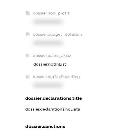
dossier.non_profit
XXXXXXXXXX
dossier.budget_dotation
XXXXXXXXXX
dossier.palne_akciz
dossier.notInList
dossier.bigTaxPayerReg
XXXXXXXXXX
dossier.declarations.title
dossier.declarations.noData
dossier.sanctions