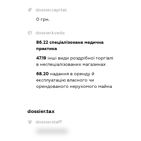
dossier.capital:
0 грн.
dossier.kveds:
86.22
спеціалізована медична
практика
47.19
інші види роздрібної торгівлі
в неспеціалізованих магазинах
68.20
надання в оренду й
експлуатацію власного чи
орендованого нерухомого майна
dossier.tax
dossier.staff
XXXXXXXXXX