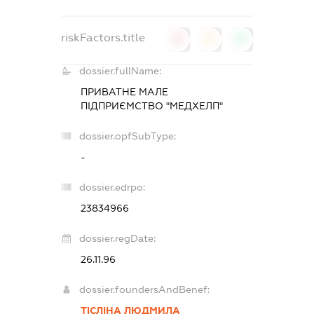
riskFactors.title
0
0
0
dossier.fullName:
ПРИВАТНЕ МАЛЕ
ПІДПРИЄМСТВО "МЕДХЕЛП"
dossier.opfSubType:
-
dossier.edrpo:
23834966
dossier.regDate:
26.11.96
dossier.foundersAndBenef:
ТІСЛІНА ЛЮДМИЛА