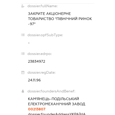
dossier.fullName:
ЗАКРИТЕ АКЦІОНЕРНЕ
ТОВАРИСТВО "ПІВНІЧНИЙ РИНОК
-97"
dossier.opfSubType:
-
dossier.edrpo:
23834972
dossier.regDate:
24.11.96
dossier.foundersAndBenef:
КАМ'ЯНЕЦЬ-ПОДІЛЬСЬКИЙ
ЕЛЕКТРОМЕХАНІЧНИЙ ЗАВОД
00213807
dossier.founderAddress
УКРАЇНА,