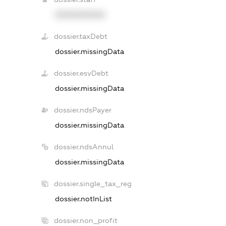
XXXXXXXXXX
dossier.taxDebt
dossier.missingData
dossier.esvDebt
dossier.missingData
dossier.ndsPayer
dossier.missingData
dossier.ndsAnnul
dossier.missingData
dossier.single_tax_reg
dossier.notInList
dossier.non_profit