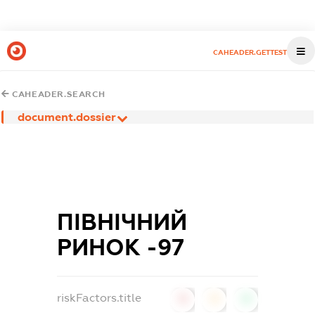
CAHEADER.GETTEST
CAHEADER.SEARCH
document.dossier
ПІВНІЧНИЙ
РИНОК -97
riskFactors.title
0
0
0