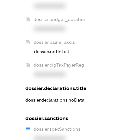
XXXXXXXXXX
dossier.budget_dotation
XXXXXXXXXX
dossier.palne_akciz
dossier.notInList
dossier.bigTaxPayerReg
XXXXXXXXXX
dossier.declarations.title
dossier.declarations.noData
dossier.sanctions
dossier.specSanctions
XXXXXXXXXX