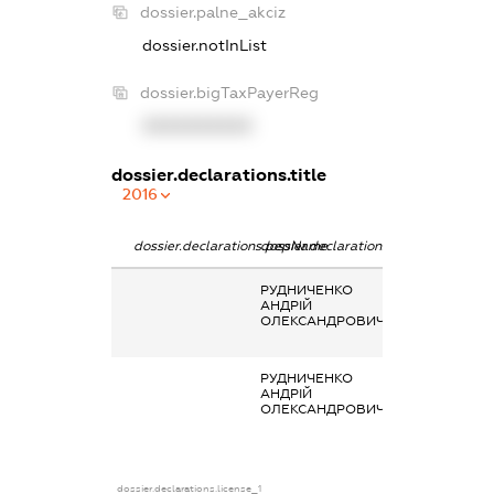
dossier.palne_akciz
dossier.notInList
dossier.bigTaxPayerReg
XXXXXXXXXX
dossier.declarations.title
2016
dossier.declarations.pepName
dossier.declarations.personName
dossier.declarat
РУДНИЧЕНКО
Заробітна плат
АНДРІЙ
отримана за
ОЛЕКСАНДРОВИЧ
основним місце
роботи
РУДНИЧЕНКО
Заробітна плат
АНДРІЙ
отримана за
ОЛЕКСАНДРОВИЧ
основним місце
роботи
dossier.declarations.license_1