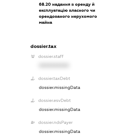
68.20
надання в оренду й
експлуатацію власного чи
орендованого нерухомого
майна
dossier.tax
dossier.staff
XXXXXXXXXX
dossier.taxDebt
dossier.missingData
dossier.esvDebt
dossier.missingData
dossier.ndsPayer
dossier.missingData