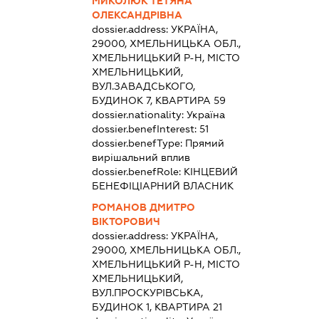
МИКОЛЮК ТЕТЯНА
ОЛЕКСАНДРІВНА
dossier.address:
УКРАЇНА,
29000, ХМЕЛЬНИЦЬКА ОБЛ.,
ХМЕЛЬНИЦЬКИЙ Р-Н, МІСТО
ХМЕЛЬНИЦЬКИЙ,
ВУЛ.ЗАВАДСЬКОГО,
БУДИНОК 7, КВАРТИРА 59
dossier.nationality:
Україна
dossier.benefInterest:
51
dossier.benefType:
Прямий
вирішальний вплив
dossier.benefRole:
КІНЦЕВИЙ
БЕНЕФІЦІАРНИЙ ВЛАСНИК
РОМАНОВ ДМИТРО
ВІКТОРОВИЧ
dossier.address:
УКРАЇНА,
29000, ХМЕЛЬНИЦЬКА ОБЛ.,
ХМЕЛЬНИЦЬКИЙ Р-Н, МІСТО
ХМЕЛЬНИЦЬКИЙ,
ВУЛ.ПРОСКУРІВСЬКА,
БУДИНОК 1, КВАРТИРА 21