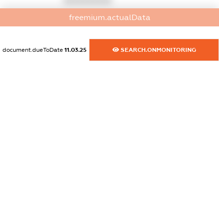
XXXXXXXXXX
freemium.actualData
dossier.russian_reg_title
XXXXXXXXXX
document.dueToDate
11.03.25
SEARCH.ONMONITORING
dossier.commercial_info.title
dossier.commercial_info.postal_address
XXXXXXXXXX
dossier.commercial_info.phone
XXXXXXXXXX
dossier.commercial_info.fax
XXXXXXXXXX
dossier.commercial_info.email
XXXXXXXXXX
dossier.commercial_info.website