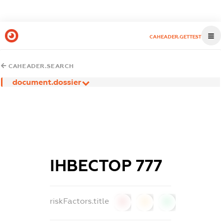
CAHEADER.GETTEST
CAHEADER.SEARCH
document.dossier
ІНВЕСТОР 777
riskFactors.title
0
0
0