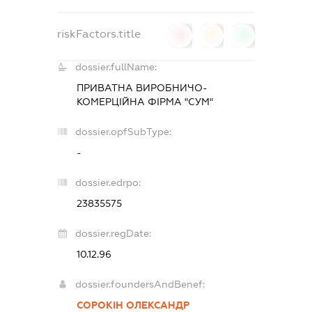
riskFactors.title
0
0
0
dossier.fullName:
ПРИВАТНА ВИРОБНИЧО-
КОМЕРЦІЙНА ФІРМА "СУМ"
dossier.opfSubType:
-
dossier.edrpo:
23835575
dossier.regDate:
10.12.96
dossier.foundersAndBenef:
СОРОКІН ОЛЕКСАНДР