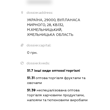
XXXXXXXXXX
dossier.address:
УКРАЇНА, 29000, ВУЛ.ПАНАСА
МИРНОГО, 28, КВ.132,
М.ХМЕЛЬНИЦЬКИЙ,
ХМЕЛЬНИЦЬКА ОБЛАСТЬ
dossier.capital:
0 грн.
dossier.kveds:
51.7
інші види оптової торгівлі
51.31
оптова торгівля фруктами та
овочами
51.39
неспеціалізована оптова
торгівля харчовими продуктами,
напоями та тютюновими виробами