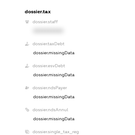
dossier.tax
dossier.staff
XXXXXXXXXX
dossier.taxDebt
dossier.missingData
dossier.esvDebt
dossier.missingData
dossier.ndsPayer
dossier.missingData
dossier.ndsAnnul
dossier.missingData
dossier.single_tax_reg