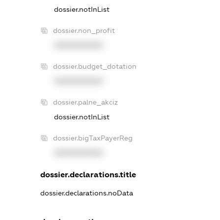
dossier.notInList
dossier.non_profit
XXXXXXXXXX
dossier.budget_dotation
XXXXXXXXXX
dossier.palne_akciz
dossier.notInList
dossier.bigTaxPayerReg
XXXXXXXXXX
dossier.declarations.title
dossier.declarations.noData