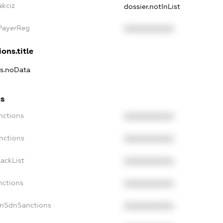
akciz
dossier.notInList
xPayerReg
XXXXXXXXXX
ons.title
ns.noData
ns
nctions
XXXXXXXXXX
nctions
XXXXXXXXXX
ackList
XXXXXXXXXX
nctions
XXXXXXXXXX
onSdnSanctions
XXXXXXXXXX