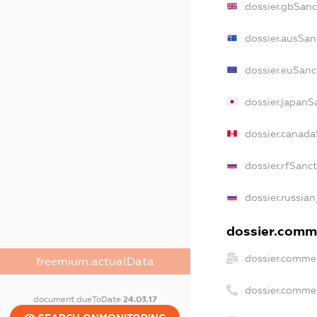
dossier.gbSanc
dossier.ausSan
dossier.euSanc
dossier.japanS
dossier.canad
dossier.rfSanc
dossier.russian
dossier.comme
dossier.commer
freemium.actualData
dossier.comme
document.dueToDate
24.03.17