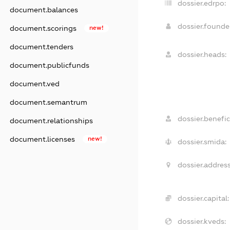
dossier.edrpo:
document.balances
dossier.found
document.scorings
new!
document.tenders
dossier.heads:
document.publicfunds
document.ved
document.semantrum
dossier.benefic
document.relationships
document.licenses
new!
dossier.smida:
dossier.address
dossier.capital:
dossier.kveds: