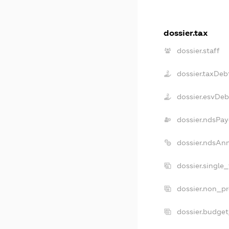
dossier.tax
dossier.staff
dossier.taxDeb
dossier.esvDeb
dossier.ndsPay
dossier.ndsAn
dossier.single
dossier.non_pr
dossier.budge