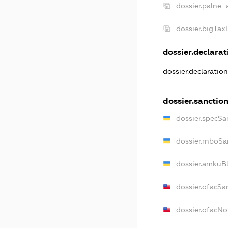
dossier.palne_
dossier.bigTa
dossier.declarati
dossier.declaratio
dossier.sanctio
dossier.specSa
dossier.rnboSa
dossier.amkuBl
dossier.ofacSa
dossier.ofacN