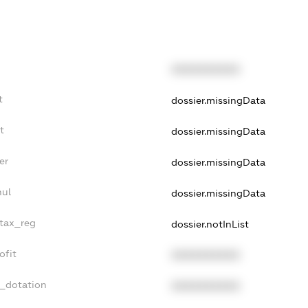
XXXXXXXXXX
t
dossier.missingData
t
dossier.missingData
er
dossier.missingData
nul
dossier.missingData
_tax_reg
dossier.notInList
ofit
XXXXXXXXXX
t_dotation
XXXXXXXXXX