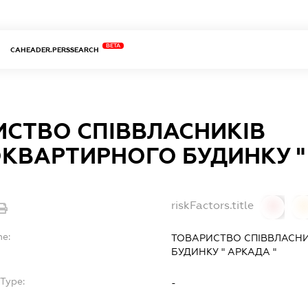
BETA
CAHEADER.PERSSEARCH
ИСТВО СПІВВЛАСНИКІВ
КВАРТИРНОГО БУДИНКУ "
riskFactors.title
0
0
me:
ТОВАРИСТВО СПІВВЛАСН
БУДИНКУ " АРКАДА "
Type:
-