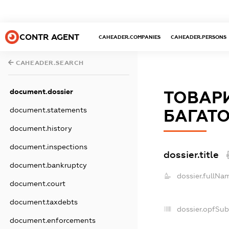
CONTR AGENT
CAHEADER.COMPANIES
CAHEADER.PERSONS
CAHEADER.SEARCH
document.dossier
ТОВАР
document.statements
БАГАТО
document.history
document.inspections
dossier.title
document.bankruptcy
dossier.fullNa
document.court
document.taxdebts
dossier.opfSub
document.enforcements