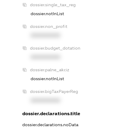
dossier.single_tax_reg
dossier.notInList
dossier.non_profit
XXXXXXXXXX
dossier.budget_dotation
XXXXXXXXXX
dossier.palne_akciz
dossier.notInList
dossier.bigTaxPayerReg
XXXXXXXXXX
dossier.declarations.title
dossier.declarations.noData