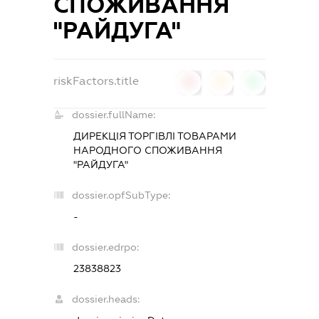
СПОЖИВАННЯ
"РАЙДУГА"
riskFactors.title
0
0
0
dossier.fullName:
ДИРЕКЦІЯ ТОРГІВЛІ ТОВАРАМИ
НАРОДНОГО СПОЖИВАННЯ
"РАЙДУГА"
dossier.opfSubType:
-
dossier.edrpo:
23838823
dossier.heads: