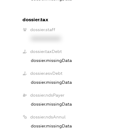
dossier.tax
dossier.staff
XXXXXXXXXX
dossier.taxDebt
dossier.missingData
dossier.esvDebt
dossier.missingData
dossier.ndsPayer
dossier.missingData
dossier.ndsAnnul
dossier.missingData