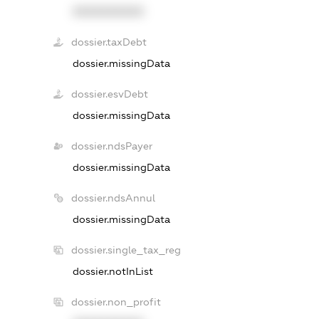
XXXXXXXXXX
dossier.taxDebt
dossier.missingData
dossier.esvDebt
dossier.missingData
dossier.ndsPayer
dossier.missingData
dossier.ndsAnnul
dossier.missingData
dossier.single_tax_reg
dossier.notInList
dossier.non_profit