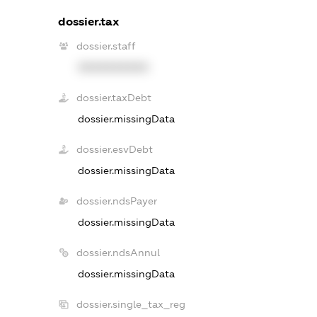
dossier.tax
dossier.staff
XXXXXXXXXX
dossier.taxDebt
dossier.missingData
dossier.esvDebt
dossier.missingData
dossier.ndsPayer
dossier.missingData
dossier.ndsAnnul
dossier.missingData
dossier.single_tax_reg