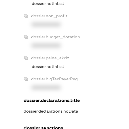
dossier.notInList
dossier.non_profit
XXXXXXXXXX
dossier.budget_dotation
XXXXXXXXXX
dossier.palne_akciz
dossier.notInList
dossier.bigTaxPayerReg
XXXXXXXXXX
dossier.declarations.title
dossier.declarations.noData
dossier.sanctions