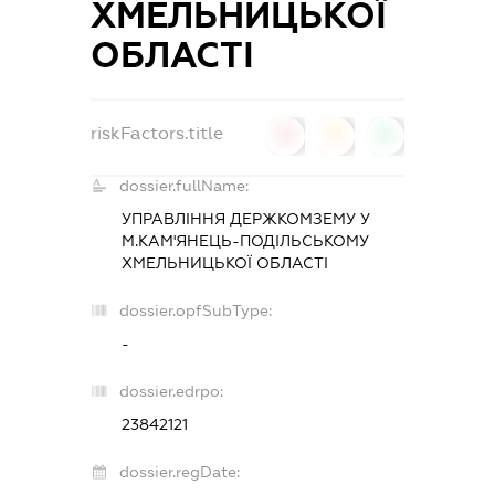
ХМЕЛЬНИЦЬКОЇ
ОБЛАСТІ
riskFactors.title
0
0
0
dossier.fullName:
УПРАВЛІННЯ ДЕРЖКОМЗЕМУ У
М.КАМ'ЯНЕЦЬ-ПОДІЛЬСЬКОМУ
ХМЕЛЬНИЦЬКОЇ ОБЛАСТІ
dossier.opfSubType:
-
dossier.edrpo:
23842121
dossier.regDate: