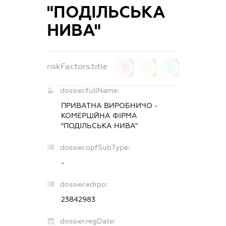
"ПОДІЛЬСЬКА
НИВА"
riskFactors.title
0
0
0
dossier.fullName:
ПРИВАТНА ВИРОБНИЧО -
КОМЕРЦІЙНА ФІРМА
"ПОДІЛЬСЬКА НИВА"
dossier.opfSubType:
-
dossier.edrpo:
23842983
dossier.regDate: