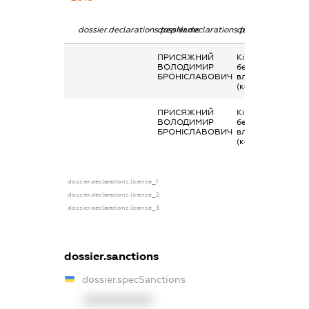
dossier.declarations.pepName
dossier.declarations.personName
dossier.declarati
ПРИСЯЖНИЙ
Кінцевий
ВОЛОДИМИР
бенефіціарний
БРОНІСЛАВОВИЧ
власник
(контролер)
ПРИСЯЖНИЙ
Кінцевий
ВОЛОДИМИР
бенефіціарний
БРОНІСЛАВОВИЧ
власник
(контролер)
dossier.declarations.license_1
dossier.declarations.license_2
dossier.declarations.license_3
dossier.sanctions
dossier.specSanctions
XXXXXXXXXX