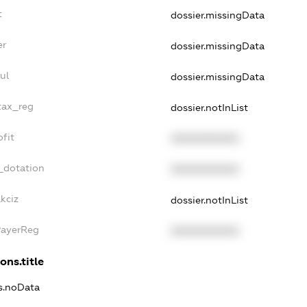
t
dossier.missingData
er
dossier.missingData
ul
dossier.missingData
tax_reg
dossier.notInList
fit
XXXXXXXXXX
_dotation
XXXXXXXXXX
kciz
dossier.notInList
PayerReg
XXXXXXXXXX
ons.title
ns.noData