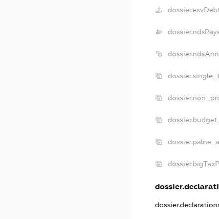
dossier.esvDeb
dossier.ndsPay
dossier.ndsAnn
dossier.single_
dossier.non_pro
dossier.budget
dossier.palne_a
dossier.bigTax
dossier.declarati
dossier.declaratio