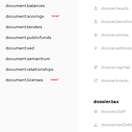
document.balances
dossier.heads:
document.scorings
new!
dossier.benefici
document.tenders
dossier.smida:
document.publicfunds
dossier.address
document.ved
document.semantrum
dossier.capital:
document.relationships
document.licenses
new!
dossier.kveds:
dossier.tax
dossier.staff
dossier.taxDeb