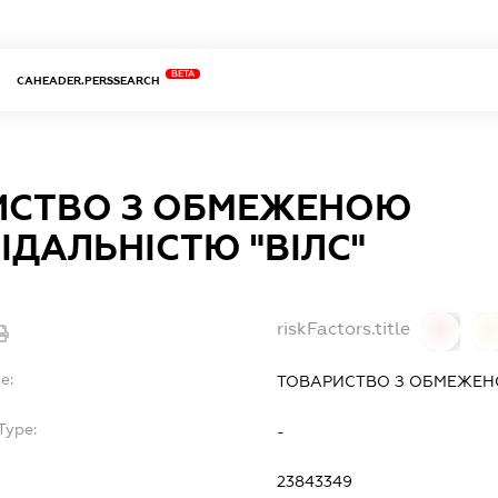
BETA
CAHEADER.PERSSEARCH
ИСТВО З ОБМЕЖЕНОЮ
ІДАЛЬНІСТЮ "ВІЛС"
riskFactors.title
0
0
e:
ТОВАРИСТВО З ОБМЕЖЕНО
Type:
-
23843349