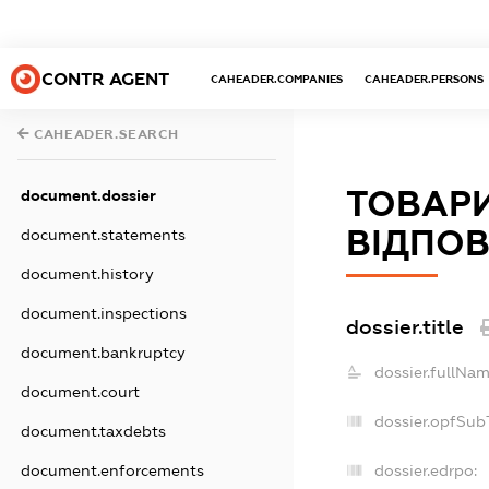
CONTR AGENT
CAHEADER.COMPANIES
CAHEADER.PERSONS
CAHEADER.SEARCH
ТОВАР
document.dossier
ВІДПОВ
document.statements
document.history
document.inspections
dossier.title
document.bankruptcy
dossier.fullNam
document.court
dossier.opfSub
document.taxdebts
dossier.edrpo:
document.enforcements