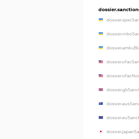
dossier.sanction
dossier.specSa
dossier.rnboSa
dossier.amkuBl
dossier.ofacSa
dossier.ofacN
dossier.gbSanc
dossier.ausSan
dossier.euSanc
dossier.japanS