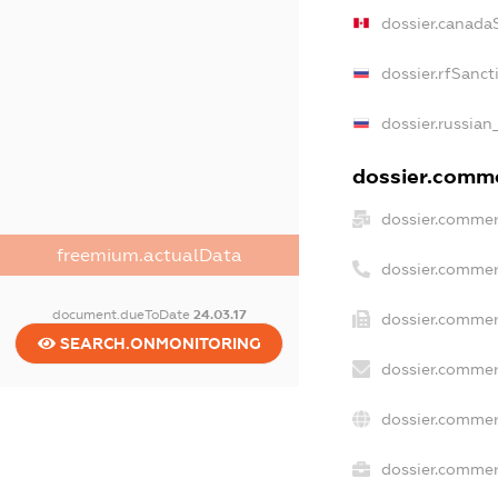
dossier.canada
dossier.rfSanct
dossier.russian
dossier.commer
dossier.commer
freemium.actualData
dossier.commer
document.dueToDate
24.03.17
dossier.commer
SEARCH.ONMONITORING
dossier.commer
dossier.commer
dossier.commerc