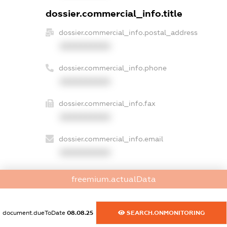
dossier.commercial_info.title
dossier.commercial_info.postal_address
XXXXXXXXXX
dossier.commercial_info.phone
XXXXXXXXXX
dossier.commercial_info.fax
XXXXXXXXXX
dossier.commercial_info.email
XXXXXXXXXX
dossier.commercial_info.website
freemium.actualData
XXXXXXXXXX
dossier.commercial_info.activity
document.dueToDate
08.08.25
SEARCH.ONMONITORING
XXXXXXXXXX