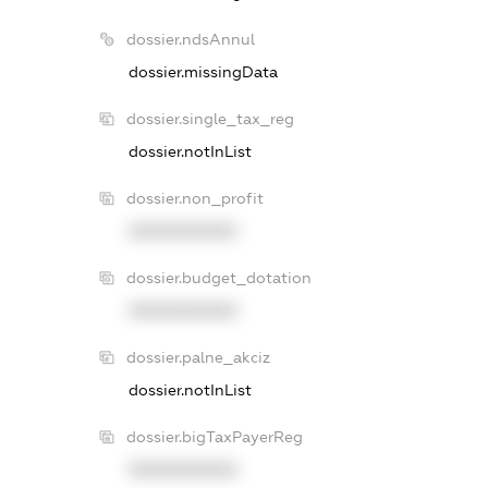
dossier.ndsAnnul
dossier.missingData
dossier.single_tax_reg
dossier.notInList
dossier.non_profit
XXXXXXXXXX
dossier.budget_dotation
XXXXXXXXXX
dossier.palne_akciz
dossier.notInList
dossier.bigTaxPayerReg
XXXXXXXXXX