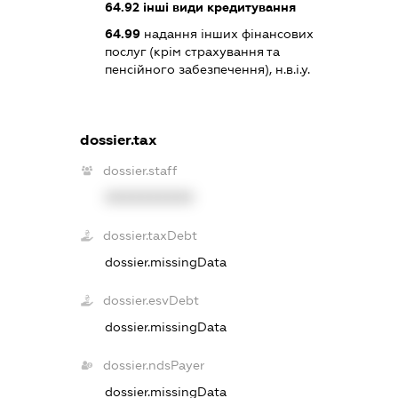
64.92
інші види кредитування
64.99
надання інших фінансових
послуг (крім страхування та
пенсійного забезпечення), н.в.і.у.
dossier.tax
dossier.staff
XXXXXXXXXX
dossier.taxDebt
dossier.missingData
dossier.esvDebt
dossier.missingData
dossier.ndsPayer
dossier.missingData