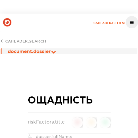
CAHEADER.GETTEST
CAHEADER.SEARCH
document.dossier
ОЩАДНІСТЬ
riskFactors.title
0
0
0
dossier.fullName: