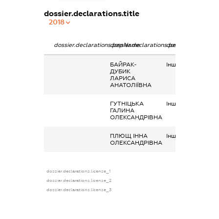
dossier.declarations.title
2018
dossier.declarations.pepName
dossier.declarations.personName
dossier.declaratio
БАЙРАК-
Інше, Кредит
ДУБИК
ЛАРИСА
АНАТОЛІЇВНА
ГУТНІЦЬКА
Інше, Кредит
ГАЛИНА
ОЛЕКСАНДРІВНА
ПЛЮЩ ІННА
Інше, Кредит
ОЛЕКСАНДРІВНА
dossier.declarations.license_1
dossier.declarations.license_2
dossier.declarations.license_3