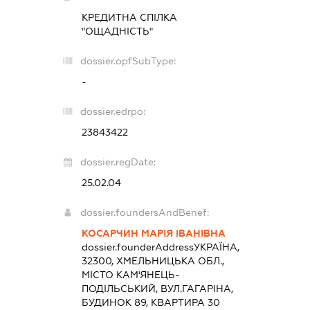
КРЕДИТНА СПІЛКА
"ОЩАДНІСТЬ"
dossier.opfSubType:
-
dossier.edrpo:
23843422
dossier.regDate:
25.02.04
dossier.foundersAndBenef:
КОСАРЧИН МАРІЯ ІВАНІВНА
dossier.founderAddress
УКРАЇНА,
32300, ХМЕЛЬНИЦЬКА ОБЛ.,
МІСТО КАМ'ЯНЕЦЬ-
ПОДІЛЬСЬКИЙ, ВУЛ.ГАГАРІНА,
БУДИНОК 89, КВАРТИРА 30