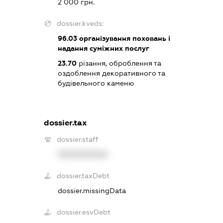
2 000 грн.
dossier.kveds:
96.03
організування поховань і
надання суміжних послуг
23.70
різання, оброблення та
оздоблення декоративного та
будівельного каменю
dossier.tax
dossier.staff
XXXXXXXXXX
dossier.taxDebt
dossier.missingData
dossier.esvDebt