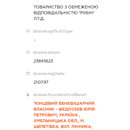
ТОВАРИСТВО З ОБМЕЖЕНОЮ
ВІДПОВІДАЛЬНІСТЮ "РУБІН"
Л.Т.Д.
dossier.opfSubType:
-
dossier.edrpo:
23843623
dossier.regDate:
21.07.97
dossier.foundersAndBenef:
"КІНЦЕВИЙ БЕНЕФІЦІАРНИЙ
ВЛАСНИК - ФЕДОСЄЄВ ЮРІЙ
ПЕТРОВИЧ, УКРАЇНА ,
ХМЕЛЬНИЦЬКА ОБЛ., М.
ШЕПЕТІВКА, ВУЛ. ЛІННИКА,