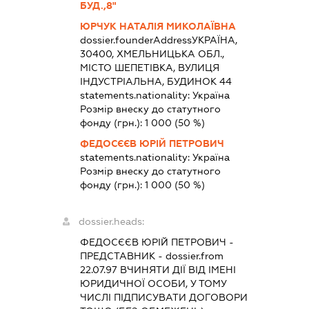
БУД.,8"
ЮРЧУК НАТАЛІЯ МИКОЛАЇВНА
dossier.founderAddress
УКРАЇНА,
30400, ХМЕЛЬНИЦЬКА ОБЛ.,
МІСТО ШЕПЕТІВКА, ВУЛИЦЯ
ІНДУСТРІАЛЬНА, БУДИНОК 44
statements.nationality:
Україна
Розмір внеску до статутного
фонду (грн.):
1 000
(50 %)
ФЕДОСЄЄВ ЮРІЙ ПЕТРОВИЧ
statements.nationality:
Україна
Розмір внеску до статутного
фонду (грн.):
1 000
(50 %)
dossier.heads:
ФЕДОСЄЄВ ЮРІЙ ПЕТРОВИЧ
-
ПРЕДСТАВНИК
- dossier.from
22.07.97
ВЧИНЯТИ ДІЇ ВІД ІМЕНІ
ЮРИДИЧНОЇ ОСОБИ, У ТОМУ
ЧИСЛІ ПІДПИСУВАТИ ДОГОВОРИ