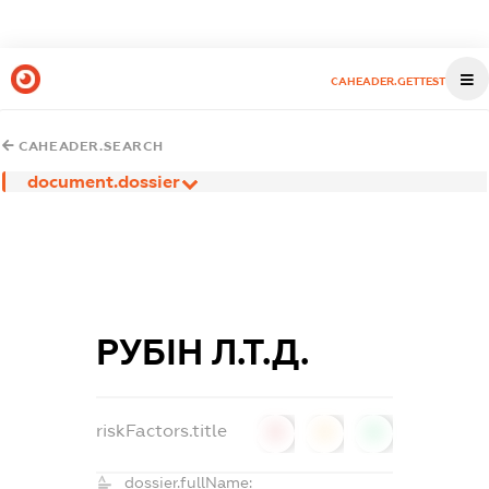
CAHEADER.GETTEST
CAHEADER.SEARCH
document.dossier
РУБІН Л.Т.Д.
riskFactors.title
0
0
0
dossier.fullName: