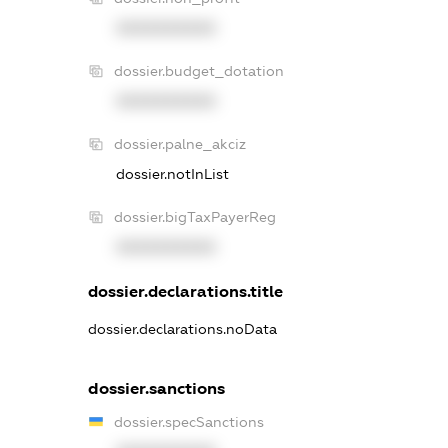
XXXXXXXXXX
dossier.budget_dotation
XXXXXXXXXX
dossier.palne_akciz
dossier.notInList
dossier.bigTaxPayerReg
XXXXXXXXXX
dossier.declarations.title
dossier.declarations.noData
dossier.sanctions
dossier.specSanctions