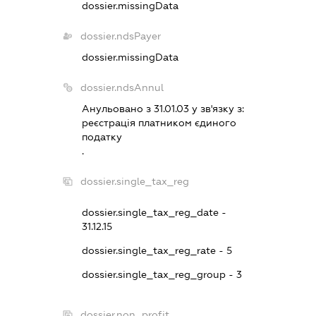
dossier.missingData
dossier.ndsPayer
dossier.missingData
dossier.ndsAnnul
Анульовано з 31.01.03 у зв'язку з:
реєстрацiя платником єдиного
податку
.
dossier.single_tax_reg
dossier.single_tax_reg_date -
31.12.15
dossier.single_tax_reg_rate - 5
dossier.single_tax_reg_group - 3
dossier.non_profit