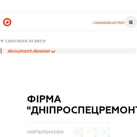
CAHEADER.GETTEST
CAHEADER.SEARCH
document.dossier
ФІРМА
"ДНІПРОСПЕЦРЕМОН
riskFactors.title
0
0
0