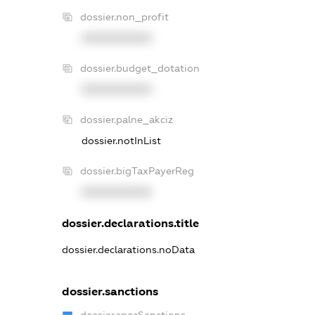
dossier.non_profit
XXXXXXXXXX
dossier.budget_dotation
XXXXXXXXXX
dossier.palne_akciz
dossier.notInList
dossier.bigTaxPayerReg
XXXXXXXXXX
dossier.declarations.title
dossier.declarations.noData
dossier.sanctions