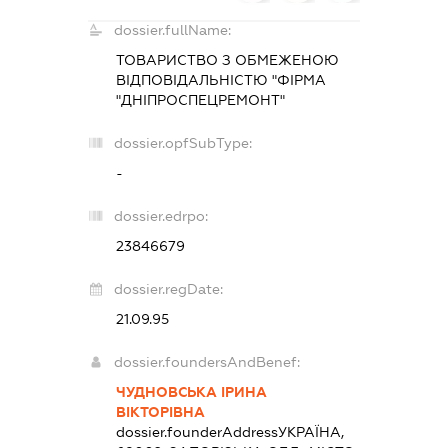
dossier.fullName:
ТОВАРИСТВО З ОБМЕЖЕНОЮ
ВІДПОВІДАЛЬНІСТЮ "ФІРМА
"ДНІПРОСПЕЦРЕМОНТ"
dossier.opfSubType:
-
dossier.edrpo:
23846679
dossier.regDate:
21.09.95
dossier.foundersAndBenef:
ЧУДНОВСЬКА ІРИНА
ВІКТОРІВНА
dossier.founderAddress
УКРАЇНА,