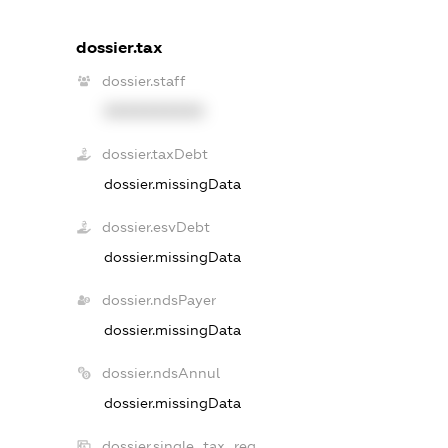
dossier.tax
dossier.staff
XXXXXXXXXX
dossier.taxDebt
dossier.missingData
dossier.esvDebt
dossier.missingData
dossier.ndsPayer
dossier.missingData
dossier.ndsAnnul
dossier.missingData
dossier.single_tax_reg