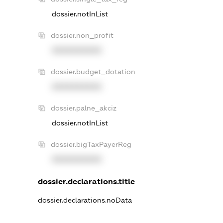
dossier.notInList
dossier.non_profit
XXXXXXXXXX
dossier.budget_dotation
XXXXXXXXXX
dossier.palne_akciz
dossier.notInList
dossier.bigTaxPayerReg
XXXXXXXXXX
dossier.declarations.title
dossier.declarations.noData