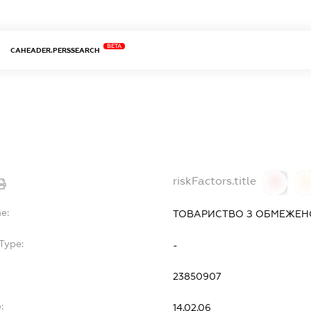
BETA
CAHEADER.PERSSEARCH
riskFactors.title
0
0
e:
ТОВАРИСТВО З ОБМЕЖЕН
Type:
-
23850907
:
14.02.06