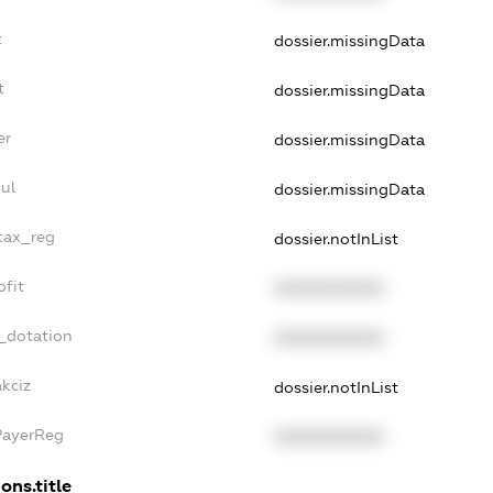
t
dossier.missingData
t
dossier.missingData
er
dossier.missingData
ul
dossier.missingData
_tax_reg
dossier.notInList
ofit
XXXXXXXXXX
_dotation
XXXXXXXXXX
akciz
dossier.notInList
PayerReg
XXXXXXXXXX
ons.title