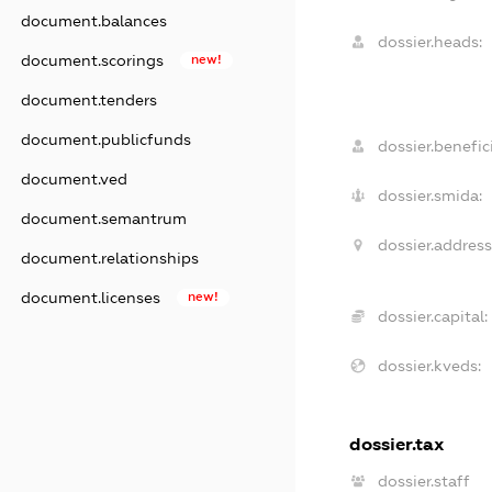
document.balances
dossier.heads:
document.scorings
new!
document.tenders
document.publicfunds
dossier.benefici
document.ved
dossier.smida:
document.semantrum
dossier.address
document.relationships
document.licenses
new!
dossier.capital:
dossier.kveds:
dossier.tax
dossier.staff