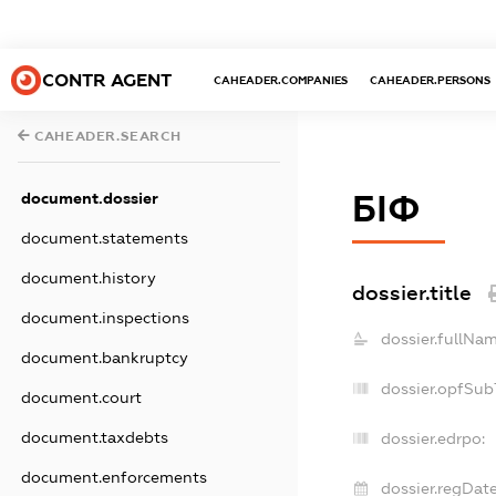
CONTR AGENT
CAHEADER.COMPANIES
CAHEADER.PERSONS
CAHEADER.SEARCH
БІФ
document.dossier
document.statements
document.history
dossier.title
document.inspections
dossier.fullNam
document.bankruptcy
dossier.opfSub
document.court
document.taxdebts
dossier.edrpo:
document.enforcements
dossier.regDate