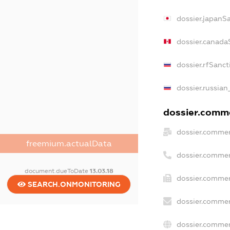
dossier.japanS
dossier.canada
dossier.rfSanct
dossier.russian
dossier.comme
dossier.commer
freemium.actualData
dossier.commer
document.dueToDate
13.03.18
dossier.commer
SEARCH.ONMONITORING
dossier.commer
dossier.commer