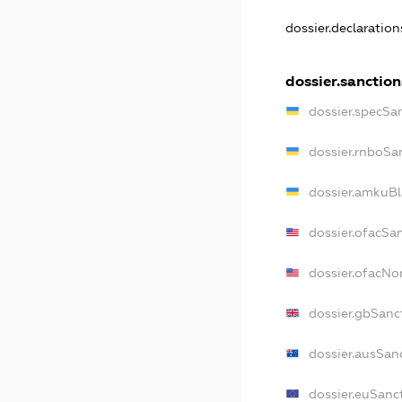
dossier.declaratio
dossier.sanction
dossier.specSa
dossier.rnboSa
dossier.amkuBl
dossier.ofacSa
dossier.ofacN
dossier.gbSanc
dossier.ausSan
dossier.euSanc