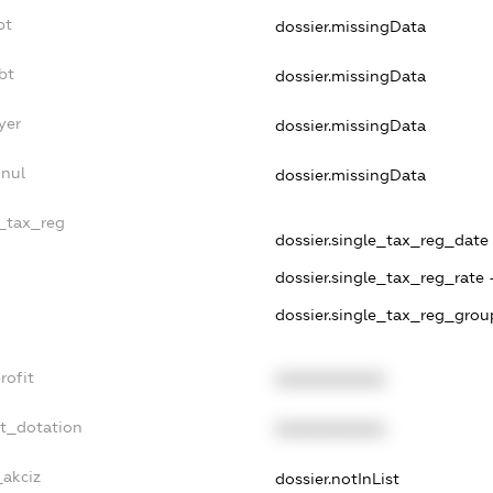
bt
dossier.missingData
bt
dossier.missingData
yer
dossier.missingData
nnul
dossier.missingData
e_tax_reg
dossier.single_tax_reg_date 
dossier.single_tax_reg_rate 
dossier.single_tax_reg_grou
rofit
XXXXXXXXXX
et_dotation
XXXXXXXXXX
_akciz
dossier.notInList