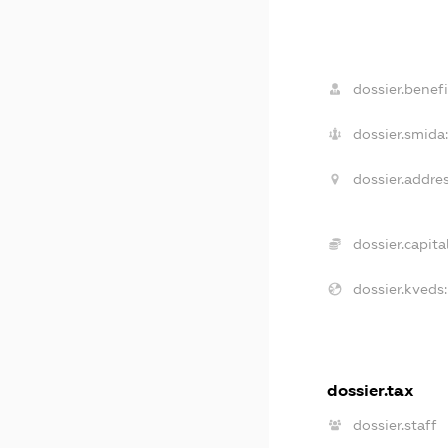
dossier.benefi
dossier.smida
dossier.addres
dossier.capital
dossier.kveds:
dossier.tax
dossier.staff