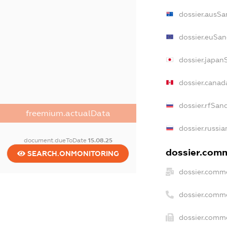
dossier.ausSa
dossier.euSan
dossier.japan
dossier.cana
dossier.rfSan
freemium.actualData
dossier.russia
document.dueToDate
15.08.25
dossier.comm
SEARCH.ONMONITORING
dossier.comme
dossier.comm
dossier.comme