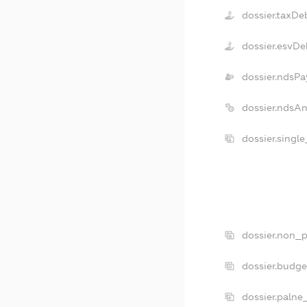
dossier.taxDe
dossier.esvDe
dossier.ndsPa
dossier.ndsA
dossier.singl
dossier.non_p
dossier.budg
dossier.palne