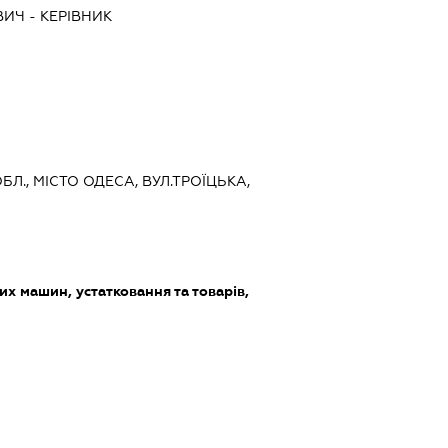
ВИЧ
-
КЕРІВНИК
ОБЛ., МІСТО ОДЕСА, ВУЛ.ТРОЇЦЬКА,
х машин, устатковання та товарів,