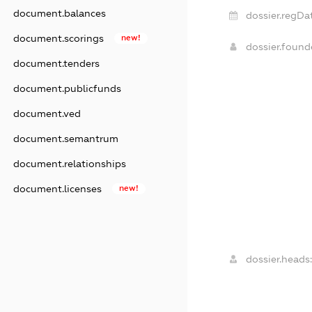
document.balances
dossier.regDa
document.scorings
new!
dossier.foun
document.tenders
document.publicfunds
document.ved
document.semantrum
document.relationships
document.licenses
new!
dossier.heads