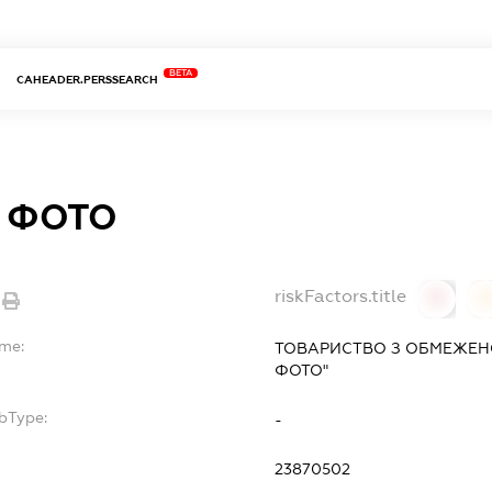
BETA
CAHEADER.PERSSEARCH
 ФОТО
riskFactors.title
0
ame:
ТОВАРИСТВО З ОБМЕЖЕН
ФОТО"
bType:
-
23870502