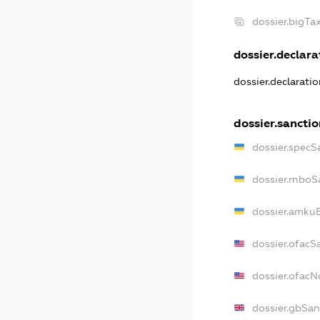
dossier.bigT
dossier.declarat
dossier.declarati
dossier.sancti
dossier.specS
dossier.rnboS
dossier.amkuB
dossier.ofacS
dossier.ofac
dossier.gbSan