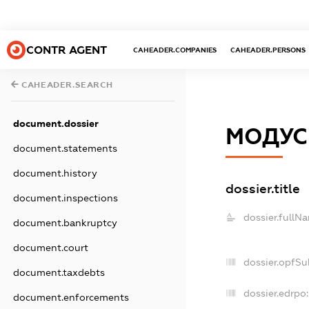
CONTR AGENT
CAHEADER.COMPANIES
CAHEADER.PERSONS
CAHEADER.SEARCH
document.dossier
МОДУС
document.statements
document.history
dossier.title
document.inspections
dossier.fullN
document.bankruptcy
document.court
dossier.opfSu
document.taxdebts
dossier.edrpo:
document.enforcements