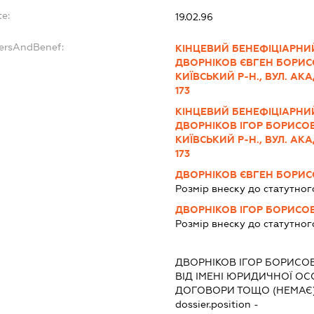
te:
19.02.96
dersAndBenef:
КІНЦЕВИЙ БЕНЕФІЦІАРНИЙ
ДВОРНІКОВ ЄВГЕН БОРИСОВ
КИЇВСЬКИЙ Р-Н., ВУЛ. АКА
173
КІНЦЕВИЙ БЕНЕФІЦІАРНИЙ
ДВОРНІКОВ ІГОР БОРИСОВИ
КИЇВСЬКИЙ Р-Н., ВУЛ. АКА
173
ДВОРНІКОВ ЄВГЕН БОРИ
Розмір внеску до статутног
ДВОРНІКОВ ІГОР БОРИСО
Розмір внеску до статутног
:
ДВОРНІКОВ ІГОР БОРИСО
ВІД ІМЕНІ ЮРИДИЧНОЇ ОС
ДОГОВОРИ ТОЩО (НЕМАЄ
dossier.position -