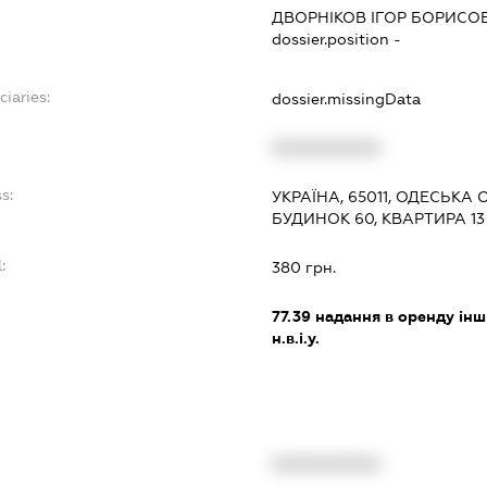
ДВОРНІКОВ ІГОР БОРИСО
dossier.position -
ciaries:
dossier.missingData
:
XXXXXXXXXX
s:
УКРАЇНА, 65011, ОДЕСЬКА 
БУДИНОК 60, КВАРТИРА 13
:
380 грн.
77.39
надання в оренду інши
н.в.і.у.
XXXXXXXXXX