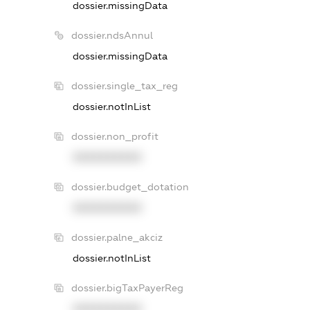
dossier.missingData
dossier.ndsAnnul
dossier.missingData
dossier.single_tax_reg
dossier.notInList
dossier.non_profit
XXXXXXXXXX
dossier.budget_dotation
XXXXXXXXXX
dossier.palne_akciz
dossier.notInList
dossier.bigTaxPayerReg
XXXXXXXXXX