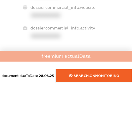
dossier.commercial_info.website
XXXXXXXXXX
dossier.commercial_info.activity
XXXXXXXXXX
freemium.actualData
freemium.exampleText_1
freemium.exampleText_2
freemium.anonymousPerSearch2
document.dueToDate
28.06.25
SEARCH.ONMONITORING
FREEMIUM.DETAILS
FREEMIUM.REGISTER