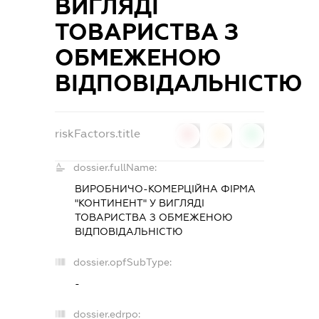
ВИГЛЯДІ
ТОВАРИСТВА З
ОБМЕЖЕНОЮ
ВІДПОВІДАЛЬНІСТЮ
riskFactors.title
0
0
0
dossier.fullName:
ВИРОБНИЧО-КОМЕРЦІЙНА ФІРМА
"КОНТИНЕНТ" У ВИГЛЯДІ
ТОВАРИСТВА З ОБМЕЖЕНОЮ
ВІДПОВІДАЛЬНІСТЮ
dossier.opfSubType:
-
dossier.edrpo: