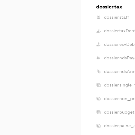
dossier.tax
dossier.staff
dossier.taxDeb
dossier.esvDeb
dossier.ndsPay
dossier.ndsAn
dossier.single
dossier.non_pr
dossier.budge
dossier.palne_