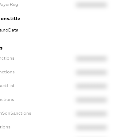
xPayerReg
XXXXXXXXXX
ons.title
ns.noData
ns
nctions
XXXXXXXXXX
nctions
XXXXXXXXXX
ackList
XXXXXXXXXX
nctions
XXXXXXXXXX
onSdnSanctions
XXXXXXXXXX
tions
XXXXXXXXXX