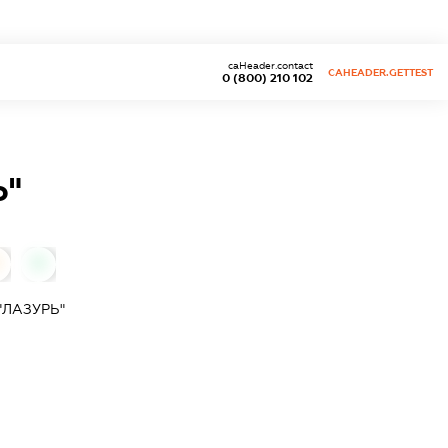
caHeader.contact
CAHEADER.GETTEST
0 (800) 210 102
Ь"
0
"ЛАЗУРЬ"