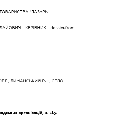
 ТОВАРИСТВА "ЛАЗУРЬ"
ОЛАЙОВИЧ
-
КЕРІВНИК
- dossier.from
 ОБЛ., ЛИМАНСЬКИЙ Р-Н, СЕЛО
дських організацій, н.в.і.у.