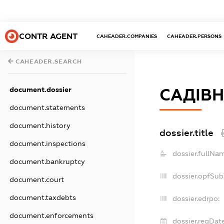
CONTR AGENT
CAHEADER.COMPANIES
CAHEADER.PERSONS
CAHEADER.SEARCH
document.dossier
САДІВН
document.statements
document.history
dossier.title
document.inspections
dossier.fullNa
document.bankruptcy
dossier.opfSub
document.court
document.taxdebts
dossier.edrpo:
document.enforcements
dossier.regDate