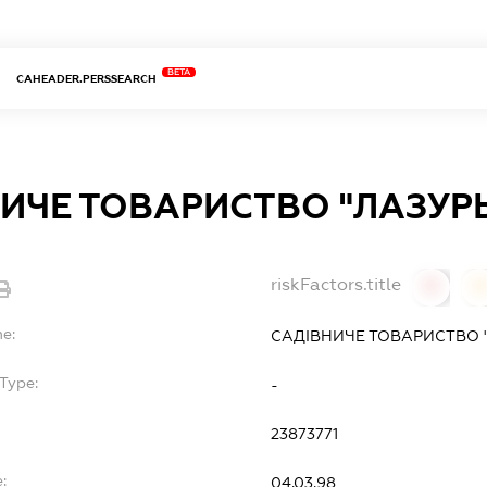
BETA
CAHEADER.PERSSEARCH
ИЧЕ ТОВАРИСТВО "ЛАЗУР
riskFactors.title
0
0
me:
САДІВНИЧЕ ТОВАРИСТВО 
Type:
-
23873771
:
04.03.98