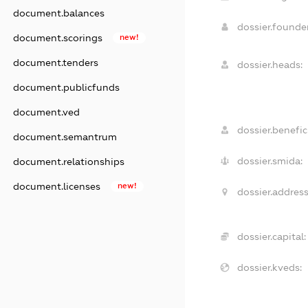
document.balances
dossier.found
document.scorings
new!
document.tenders
dossier.heads:
document.publicfunds
document.ved
dossier.benefici
document.semantrum
dossier.smida:
document.relationships
document.licenses
new!
dossier.address
dossier.capital:
dossier.kveds: