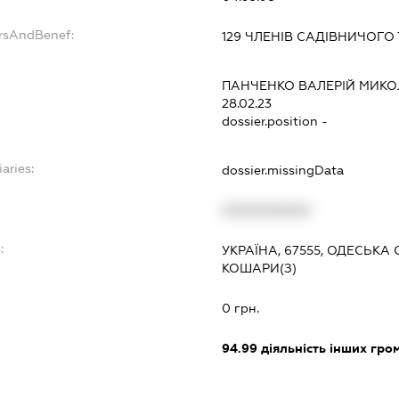
ersAndBenef:
129 ЧЛЕНІВ САДІВНИЧОГО
ПАНЧЕНКО ВАЛЕРІЙ МИК
28.02.23
dossier.position -
aries:
dossier.missingData
XXXXXXXXXX
:
УКРАЇНА, 67555, ОДЕСЬКА
КОШАРИ(З)
0 грн.
94.99
діяльність інших грома