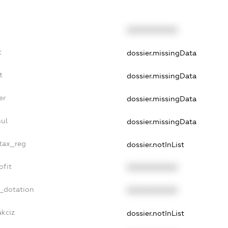
XXXXXXXXXX
t
dossier.missingData
t
dossier.missingData
er
dossier.missingData
nul
dossier.missingData
_tax_reg
dossier.notInList
ofit
XXXXXXXXXX
t_dotation
XXXXXXXXXX
akciz
dossier.notInList