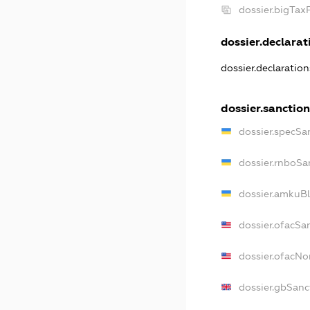
dossier.bigTa
dossier.declarati
dossier.declaratio
dossier.sanctio
dossier.specSa
dossier.rnboSa
dossier.amkuBl
dossier.ofacSa
dossier.ofacN
dossier.gbSanc