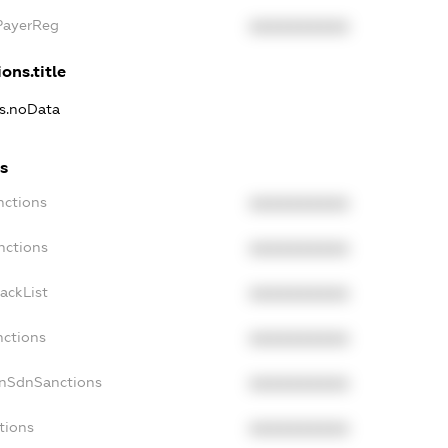
xPayerReg
XXXXXXXXXX
ons.title
ns.noData
ns
nctions
XXXXXXXXXX
nctions
XXXXXXXXXX
ackList
XXXXXXXXXX
nctions
XXXXXXXXXX
onSdnSanctions
XXXXXXXXXX
tions
XXXXXXXXXX