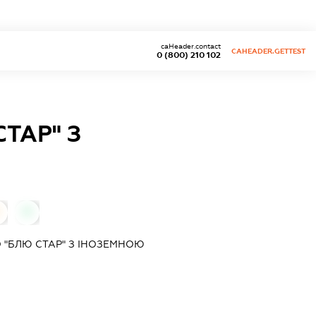
caHeader.contact
CAHEADER.GETTEST
0 (800) 210 102
ТАР" З
0
 "БЛЮ СТАР" З ІНОЗЕМНОЮ