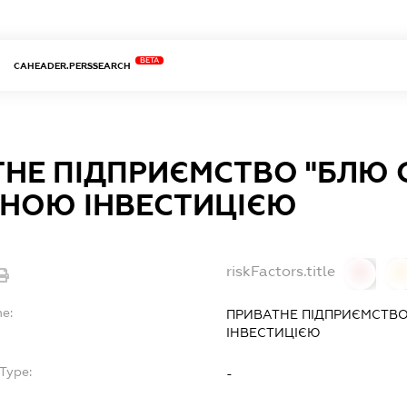
BETA
CAHEADER.PERSSEARCH
НЕ ПІДПРИЄМСТВО "БЛЮ С
МНОЮ ІНВЕСТИЦІЄЮ
riskFactors.title
0
0
me:
ПРИВАТНЕ ПІДПРИЄМСТВО
ІНВЕСТИЦІЄЮ
Type:
-