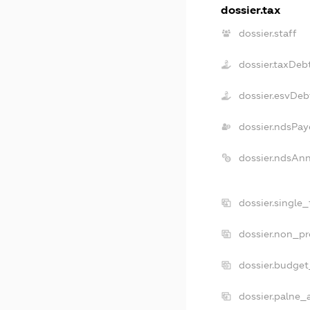
dossier.tax
dossier.staff
dossier.taxDeb
dossier.esvDeb
dossier.ndsPay
dossier.ndsAn
dossier.single
dossier.non_pr
dossier.budge
dossier.palne_