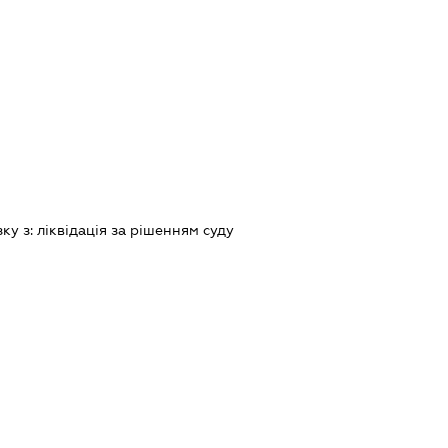
зку з:
лiквiдацiя за рiшенням суду