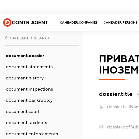
CONTR AGENT
CAHEADER.COMPANIES
CAHEADER.PERSONS
CAHEADER.SEARCH
document.dossier
ПРИВАТ
document.statements
ІНОЗЕ
document.history
document.inspections
dossier.title
document.bankruptcy
dossier.fullNa
document.court
document.taxdebts
dossier.opfSub
document.enforcements