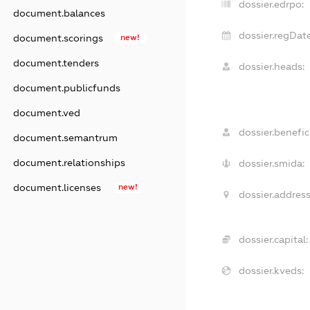
dossier.edrpo:
document.balances
dossier.regDate
document.scorings
new!
document.tenders
dossier.heads:
document.publicfunds
document.ved
dossier.benefic
document.semantrum
document.relationships
dossier.smida:
document.licenses
new!
dossier.address
dossier.capital:
dossier.kveds: