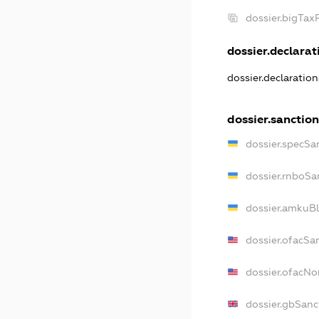
dossier.bigTa
dossier.declarati
dossier.declaratio
dossier.sanctio
dossier.specSa
dossier.rnboSa
dossier.amkuBl
dossier.ofacSa
dossier.ofacN
dossier.gbSanc