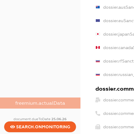
dossier.ausSan
dossier.euSanc
dossier.japanS
dossier.canada
dossier.rfSanc
dossier.russian
dossier.comme
dossier.commer
freemium.actualData
dossier.comme
document.dueToDate
25.06.26
SEARCH.ONMONITORING
dossier.commer