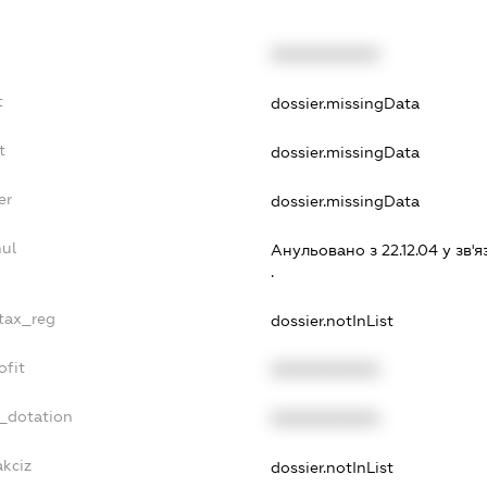
XXXXXXXXXX
t
dossier.missingData
t
dossier.missingData
er
dossier.missingData
nul
Анульовано з 22.12.04 у зв'я
.
_tax_reg
dossier.notInList
ofit
XXXXXXXXXX
t_dotation
XXXXXXXXXX
akciz
dossier.notInList