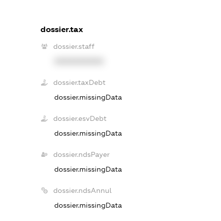
dossier.tax
dossier.staff
XXXXXXXXXX
dossier.taxDebt
dossier.missingData
dossier.esvDebt
dossier.missingData
dossier.ndsPayer
dossier.missingData
dossier.ndsAnnul
dossier.missingData