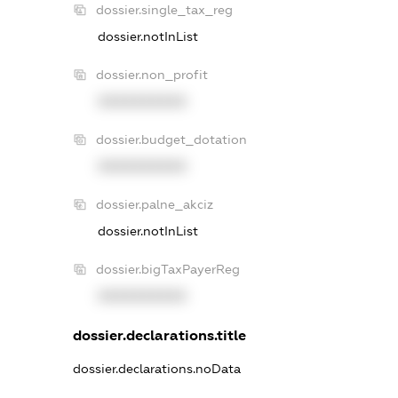
dossier.single_tax_reg
dossier.notInList
dossier.non_profit
XXXXXXXXXX
dossier.budget_dotation
XXXXXXXXXX
dossier.palne_akciz
dossier.notInList
dossier.bigTaxPayerReg
XXXXXXXXXX
dossier.declarations.title
dossier.declarations.noData