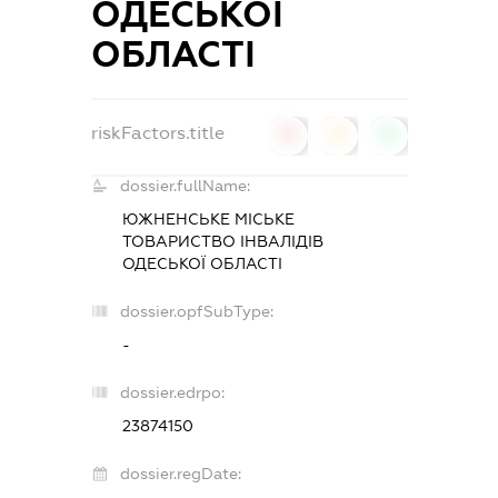
ОДЕСЬКОЇ
ОБЛАСТІ
riskFactors.title
0
0
0
dossier.fullName:
ЮЖНЕНСЬКЕ МІСЬКЕ
ТОВАРИСТВО ІНВАЛІДІВ
ОДЕСЬКОЇ ОБЛАСТІ
dossier.opfSubType:
-
dossier.edrpo:
23874150
dossier.regDate: