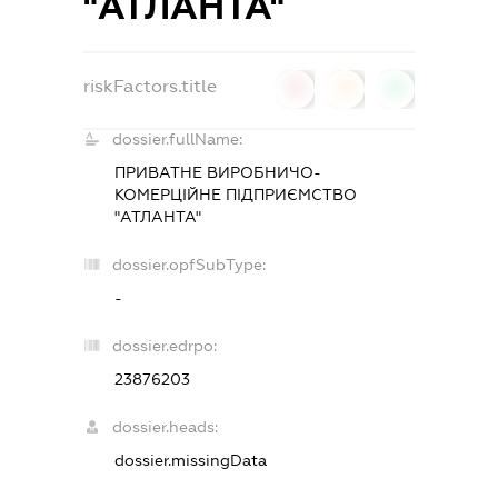
"АТЛАНТА"
riskFactors.title
0
0
0
dossier.fullName:
ПРИВАТНЕ ВИРОБНИЧО-
КОМЕРЦІЙНЕ ПІДПРИЄМСТВО
"АТЛАНТА"
dossier.opfSubType:
-
dossier.edrpo:
23876203
dossier.heads:
dossier.missingData