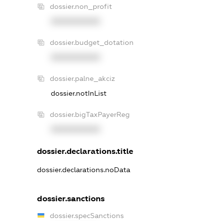
dossier.non_profit
XXXXXXXXXX
dossier.budget_dotation
XXXXXXXXXX
dossier.palne_akciz
dossier.notInList
dossier.bigTaxPayerReg
XXXXXXXXXX
dossier.declarations.title
dossier.declarations.noData
dossier.sanctions
dossier.specSanctions