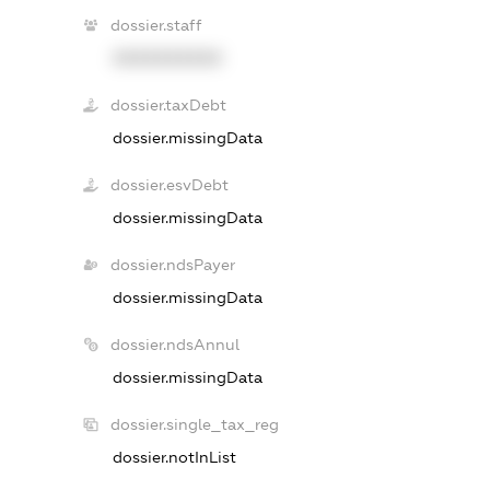
dossier.staff
XXXXXXXXXX
dossier.taxDebt
dossier.missingData
dossier.esvDebt
dossier.missingData
dossier.ndsPayer
dossier.missingData
dossier.ndsAnnul
dossier.missingData
dossier.single_tax_reg
dossier.notInList