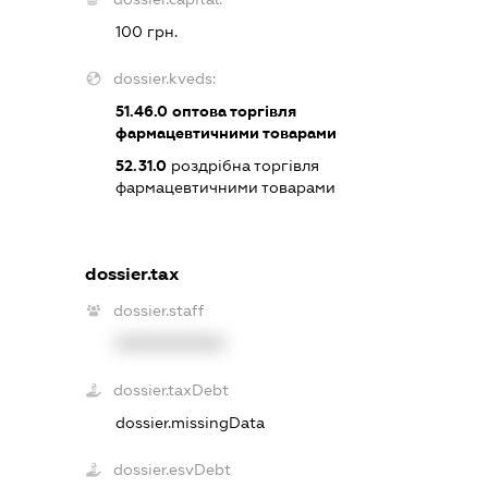
100 грн.
dossier.kveds:
51.46.0
оптова торгівля
фармацевтичними товарами
52.31.0
роздрібна торгівля
фармацевтичними товарами
dossier.tax
dossier.staff
XXXXXXXXXX
dossier.taxDebt
dossier.missingData
dossier.esvDebt