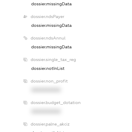
dossier.missingData
dossier.ndsPayer
dossier.missingData
dossier.ndsAnnul
dossier.missingData
dossier.single_tax_reg
dossier.notInList
dossier.non_profit
XXXXXXXXXX
dossier.budget_dotation
XXXXXXXXXX
dossier.palne_akciz