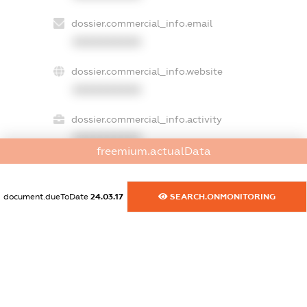
dossier.commercial_info.email
XXXXXXXXXX
dossier.commercial_info.website
XXXXXXXXXX
dossier.commercial_info.activity
XXXXXXXXXX
freemium.actualData
document.dueToDate
24.03.17
SEARCH.ONMONITORING
freemium.exampleText_1
freemium.exampleText_2
freemium.anonymousPerSearch2
FREEMIUM.DETAILS
FREEMIUM.REGISTER