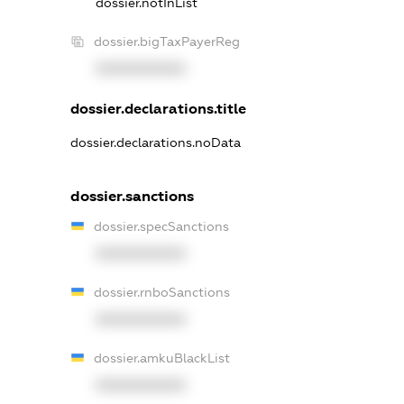
dossier.notInList
dossier.bigTaxPayerReg
XXXXXXXXXX
dossier.declarations.title
dossier.declarations.noData
dossier.sanctions
dossier.specSanctions
XXXXXXXXXX
dossier.rnboSanctions
XXXXXXXXXX
dossier.amkuBlackList
XXXXXXXXXX