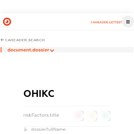
CAHEADER.GETTEST
CAHEADER.SEARCH
document.dossier
ОНІКС
riskFactors.title
0
0
0
dossier.fullName: