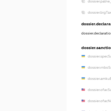
dossier.palne
dossier.bigT
dossier.declara
dossier.declarati
dossier.sancti
dossier.specS
dossier.rnboS
dossier.amkuB
dossier.ofacS
dossier.ofac