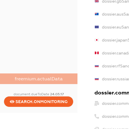
dossier.gbSa
dossier.ausSa
dossier.euSan
dossier.japan
dossier.cana
dossier.rfSan
freemium.actualData
dossier.russi
dossier.comm
document.dueToDate
24.03.17
SEARCH.ONMONITORING
dossier.comm
dossier.comm