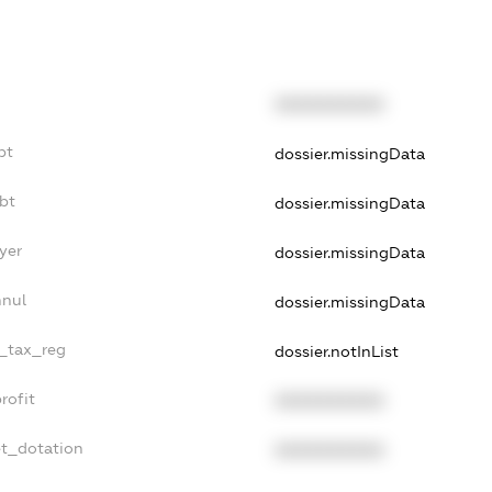
XXXXXXXXXX
bt
dossier.missingData
bt
dossier.missingData
yer
dossier.missingData
nnul
dossier.missingData
e_tax_reg
dossier.notInList
rofit
XXXXXXXXXX
et_dotation
XXXXXXXXXX