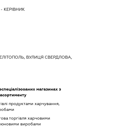
-
КЕРІВНИК
 МЕЛІТОПОЛЬ, ВУЛИЦЯ СВЕРДЛОВА,
еспеціалізованих магазинах з
 асортименту
івлі продуктами харчування,
робами
това торгівля харчовими
ютюновими виробами