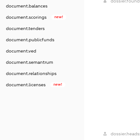
dossier.foun
document.balances
document.scorings
new!
document.tenders
document.publicfunds
document.ved
document.semantrum
document.relationships
document.licenses
new!
dossier.heads