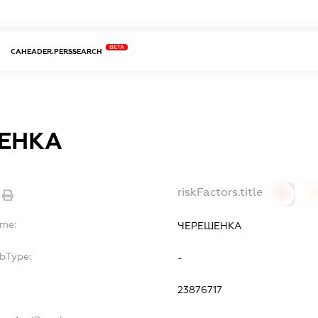
BETA
CAHEADER.PERSSEARCH
ЕНКА
riskFactors.title
0
ame:
ЧЕРЕШЕНКА
ubType:
-
:
23876717