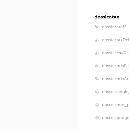
dossier.tax
dossier.staff
dossier.taxDe
dossier.esvDe
dossier.ndsPa
dossier.ndsA
dossier.singl
dossier.non_p
dossier.budg