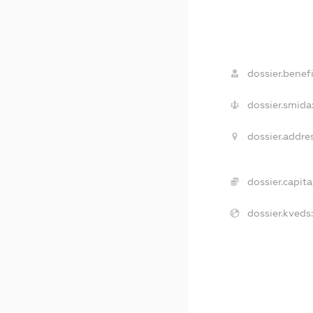
dossier.benefi
dossier.smida
dossier.addres
dossier.capita
dossier.kveds