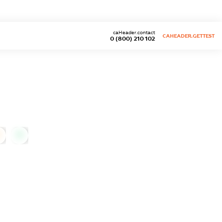
caHeader.contact
CAHEADER.GETTEST
0 (800) 210 102
0
0