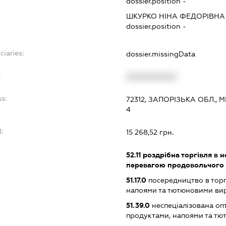
dossier.position -
ШКУРКО НІНА ФЕДОРІВНА
dossier.position -
ciaries:
dossier.missingData
:
XXXXXXXXXX
s:
72312, ЗАПОРІЗЬКА ОБЛ.,
4
l:
15 268,52 грн.
:
52.11
роздрібна торгівля в н
перевагою продовольчого
51.17.0
посередництво в торг
напоями та тютюновими ви
51.39.0
неспеціалізована оп
продуктами, напоями та т