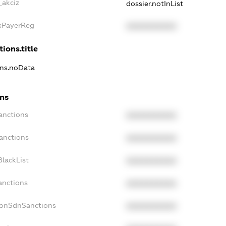
_akciz
dossier.notInList
axPayerReg
XXXXXXXXXX
tions.title
ons.noData
ons
anctions
XXXXXXXXXX
anctions
XXXXXXXXXX
lackList
XXXXXXXXXX
anctions
XXXXXXXXXX
NonSdnSanctions
XXXXXXXXXX