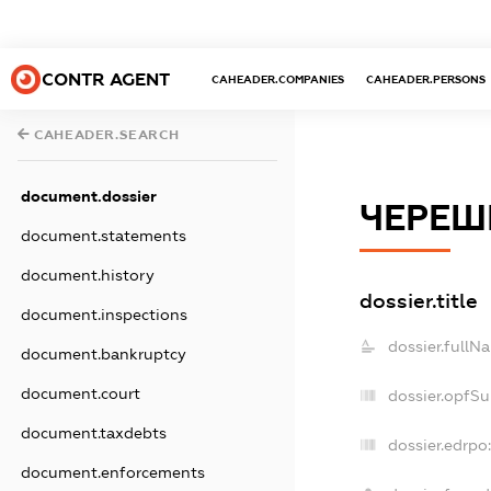
CONTR AGENT
CAHEADER.COMPANIES
CAHEADER.PERSONS
CAHEADER.SEARCH
document.dossier
ЧЕРЕШ
document.statements
document.history
dossier.title
document.inspections
dossier.fullN
document.bankruptcy
document.court
dossier.opfS
document.taxdebts
dossier.edrpo
document.enforcements