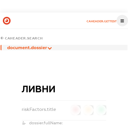
CAHEADER.GETTEST
CAHEADER.SEARCH
document.dossier
ЛИВНИ
riskFactors.title
0
0
0
dossier.fullName: