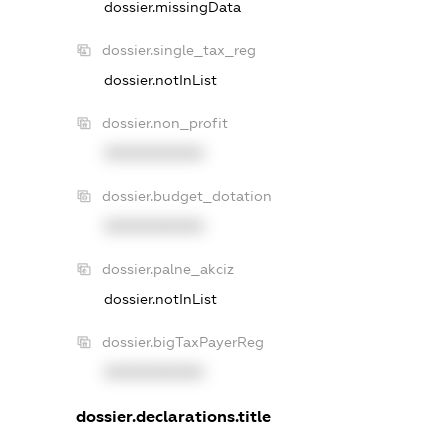
dossier.missingData
dossier.single_tax_reg
dossier.notInList
dossier.non_profit
XXXXXXXXXX
dossier.budget_dotation
XXXXXXXXXX
dossier.palne_akciz
dossier.notInList
dossier.bigTaxPayerReg
XXXXXXXXXX
dossier.declarations.title