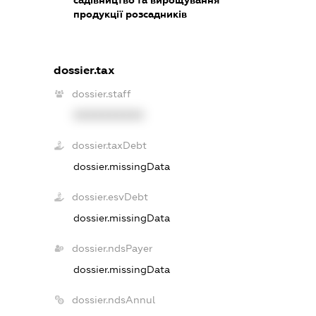
продукції розсадників
dossier.tax
dossier.staff
XXXXXXXXXX
dossier.taxDebt
dossier.missingData
dossier.esvDebt
dossier.missingData
dossier.ndsPayer
dossier.missingData
dossier.ndsAnnul