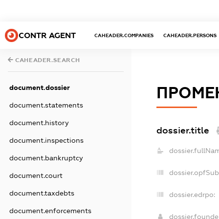
CONTR AGENT
CAHEADER.COMPANIES
CAHEADER.PERSONS
CAHEADER.SEARCH
document.dossier
ПРОМЕ
document.statements
document.history
dossier.title
document.inspections
dossier.fullNa
document.bankruptcy
dossier.opfSub
document.court
document.taxdebts
dossier.edrpo:
document.enforcements
dossier.found