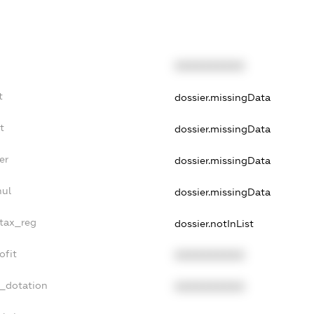
XXXXXXXXXX
t
dossier.missingData
t
dossier.missingData
er
dossier.missingData
nul
dossier.missingData
_tax_reg
dossier.notInList
ofit
XXXXXXXXXX
t_dotation
XXXXXXXXXX