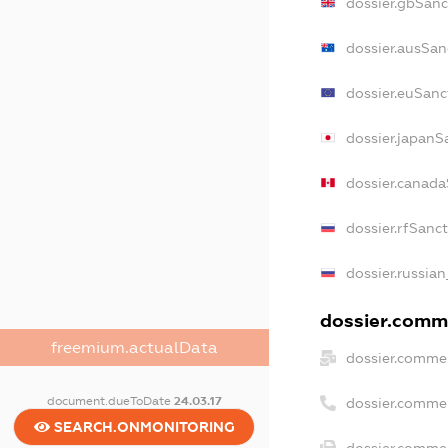
dossier.gbSanc
dossier.ausSan
dossier.euSanc
dossier.japanS
dossier.canada
dossier.rfSanc
dossier.russian
dossier.comme
freemium.actualData
dossier.commer
document.dueToDate
24.03.17
dossier.comme
SEARCH.ONMONITORING