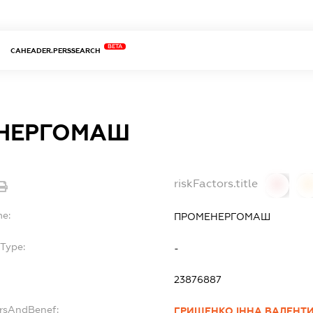
BETA
CAHEADER.PERSSEARCH
НЕРГОМАШ
riskFactors.title
0
0
me:
ПРОМЕНЕРГОМАШ
Type:
-
23876887
ersAndBenef:
ГРИЩЕНКО ІННА ВАЛЕНТ