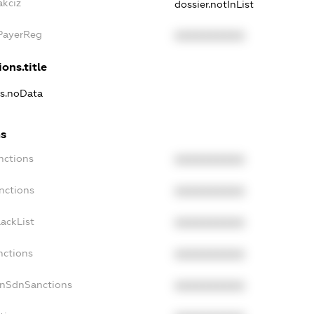
akciz
dossier.notInList
xPayerReg
XXXXXXXXXX
ons.title
ns.noData
ns
nctions
XXXXXXXXXX
nctions
XXXXXXXXXX
ackList
XXXXXXXXXX
nctions
XXXXXXXXXX
onSdnSanctions
XXXXXXXXXX