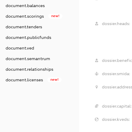
document.balances
document.scorings
new!
dossier.heads:
document.tenders
document.publicfunds
document.ved
document.semantrum
dossier.benefic
document.relationships
dossier.smida:
document.licenses
new!
dossier.address
dossier.capital:
dossier.kveds: