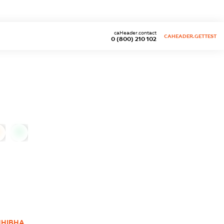
caHeader.contact
CAHEADER.GETTEST
0 (800) 210 102
0
ИНІВНА