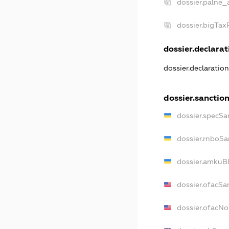
dossier.palne_
dossier.bigTa
dossier.declarati
dossier.declaratio
dossier.sanctio
dossier.specSa
dossier.rnboSa
dossier.amkuBl
dossier.ofacSa
dossier.ofacN