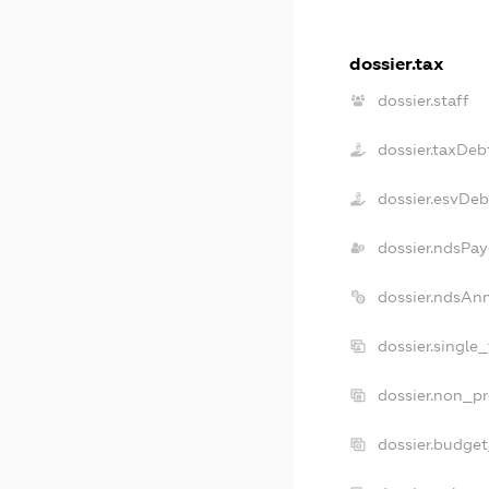
dossier.tax
dossier.staff
dossier.taxDeb
dossier.esvDeb
dossier.ndsPay
dossier.ndsAn
dossier.single
dossier.non_pr
dossier.budge