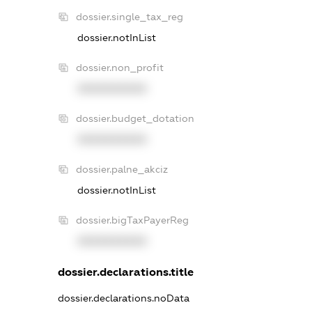
dossier.single_tax_reg
dossier.notInList
dossier.non_profit
XXXXXXXXXX
dossier.budget_dotation
XXXXXXXXXX
dossier.palne_akciz
dossier.notInList
dossier.bigTaxPayerReg
XXXXXXXXXX
dossier.declarations.title
dossier.declarations.noData