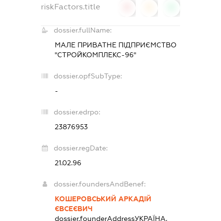
riskFactors.title
0
0
0
dossier.fullName:
МАЛЕ ПРИВАТНЕ ПІДПРИЄМСТВО
"СТРОЙКОМПЛЕКС-96"
dossier.opfSubType:
-
dossier.edrpo:
23876953
dossier.regDate:
21.02.96
dossier.foundersAndBenef:
КОШЕРОВСЬКИЙ АРКАДІЙ
ЄВСЕЄВИЧ
dossier.founderAddress
УКРАЇНА,