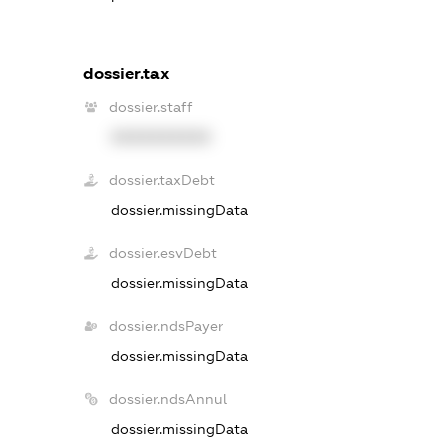
dossier.tax
dossier.staff
XXXXXXXXXX
dossier.taxDebt
dossier.missingData
dossier.esvDebt
dossier.missingData
dossier.ndsPayer
dossier.missingData
dossier.ndsAnnul
dossier.missingData