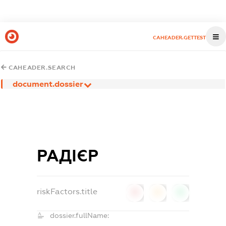
CAHEADER.GETTEST
CAHEADER.SEARCH
document.dossier
РАДІЄР
riskFactors.title
0
0
0
dossier.fullName: