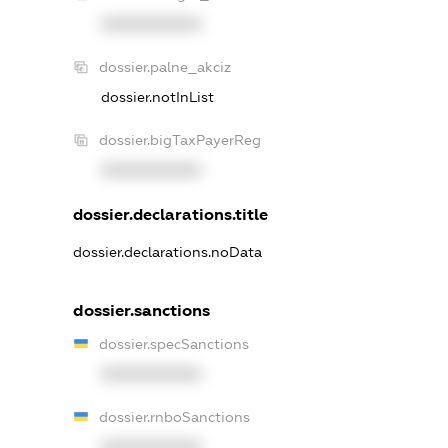
XXXXXXXXXX
dossier.palne_akciz
dossier.notInList
dossier.bigTaxPayerReg
XXXXXXXXXX
dossier.declarations.title
dossier.declarations.noData
dossier.sanctions
dossier.specSanctions
XXXXXXXXXX
dossier.rnboSanctions
XXXXXXXXXX