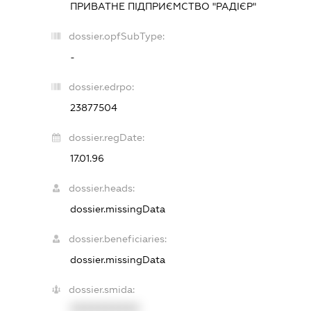
ПРИВАТНЕ ПІДПРИЄМСТВО "РАДІЄР"
dossier.opfSubType:
-
dossier.edrpo:
23877504
dossier.regDate:
17.01.96
dossier.heads:
dossier.missingData
dossier.beneficiaries:
dossier.missingData
dossier.smida:
XXXXXXXXXX