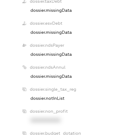
dossier.taxDebt
dossier.missingData
dossier.esvDebt
dossier.missingData
dossier.ndsPayer
dossier.missingData
dossier.ndsAnnul
dossier.missingData
dossier.single_tax_reg
dossier.notInList
dossier.non_profit
XXXXXXXXXX
dossier.budget_dotation