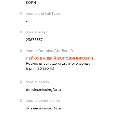
КОРН
dossier.opfSubType:
-
dossier.edrpo:
23878337
dossier.foundersAndBenef:
ЛЕЙКО ВАЛЕРІЙ ВОЛОДИМИРОВИЧ
Розмір внеску до статутного фонду
(грн.):
20
(50 %)
dossier.heads:
dossier.missingData
dossier.beneficiaries:
dossier.missingData