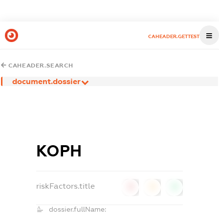
CAHEADER.GETTEST
CAHEADER.SEARCH
document.dossier
КОРН
riskFactors.title
0
0
0
dossier.fullName: