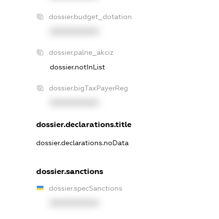
dossier.budget_dotation
XXXXXXXXXX
dossier.palne_akciz
dossier.notInList
dossier.bigTaxPayerReg
XXXXXXXXXX
dossier.declarations.title
dossier.declarations.noData
dossier.sanctions
dossier.specSanctions
XXXXXXXXXX