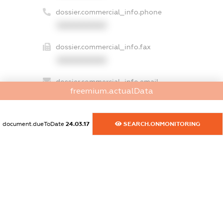
dossier.commercial_info.phone
XXXXXXXXXX
dossier.commercial_info.fax
XXXXXXXXXX
dossier.commercial_info.email
freemium.actualData
XXXXXXXXXX
dossier.commercial_info.website
document.dueToDate
24.03.17
SEARCH.ONMONITORING
XXXXXXXXXX
dossier.commercial_info.activity
XXXXXXXXXX
freemium.exampleText_1
freemium.exampleText_2