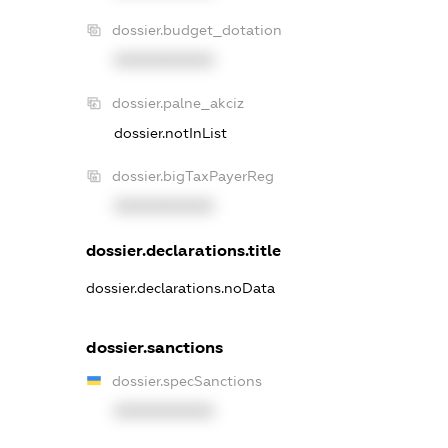
dossier.budget_dotation
XXXXXXXXXX
dossier.palne_akciz
dossier.notInList
dossier.bigTaxPayerReg
XXXXXXXXXX
dossier.declarations.title
dossier.declarations.noData
dossier.sanctions
dossier.specSanctions
XXXXXXXXXX