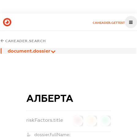
CAHEADER.GETTEST
CAHEADER.SEARCH
document.dossier
АЛБЕРТА
riskFactors.title
0
0
0
dossier.fullName: