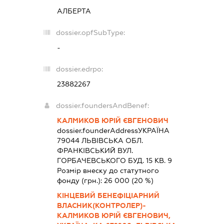
АЛБЕРТА
dossier.opfSubType:
-
dossier.edrpo:
23882267
dossier.foundersAndBenef:
КАЛМИКОВ ЮРІЙ ЄВГЕНОВИЧ
dossier.founderAddress
УКРАЇНА
79044 ЛЬВIВСЬКА ОБЛ.
ФРАНКІВСЬКИЙ ВУЛ.
ГОРБАЧЕВСЬКОГО БУД. 15 КВ. 9
Розмір внеску до статутного
фонду (грн.):
26 000
(20 %)
КІНЦЕВИЙ БЕНЕФІЦІАРНИЙ
ВЛАСНИК(КОНТРОЛЕР)-
КАЛМИКОВ ЮРІЙ ЄВГЕНОВИЧ,