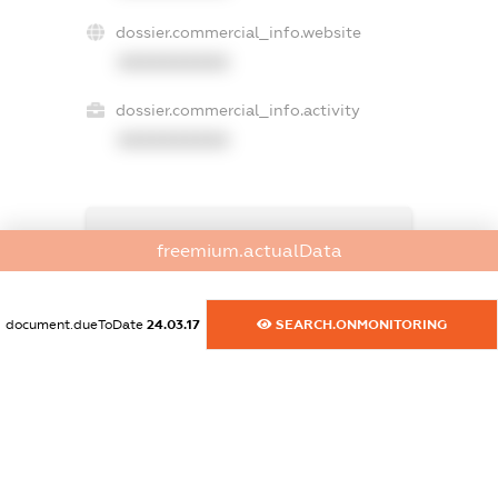
dossier.commercial_info.website
XXXXXXXXXX
dossier.commercial_info.activity
XXXXXXXXXX
freemium.exampleText_1
freemium.actualData
freemium.exampleText_2
freemium.anonymousPerSearch2
FREEMIUM.DETAILS
document.dueToDate
24.03.17
SEARCH.ONMONITORING
FREEMIUM.REGISTER