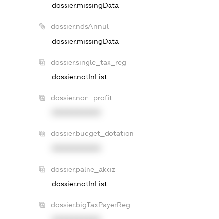
dossier.missingData
dossier.ndsAnnul
dossier.missingData
dossier.single_tax_reg
dossier.notInList
dossier.non_profit
XXXXXXXXXX
dossier.budget_dotation
XXXXXXXXXX
dossier.palne_akciz
dossier.notInList
dossier.bigTaxPayerReg