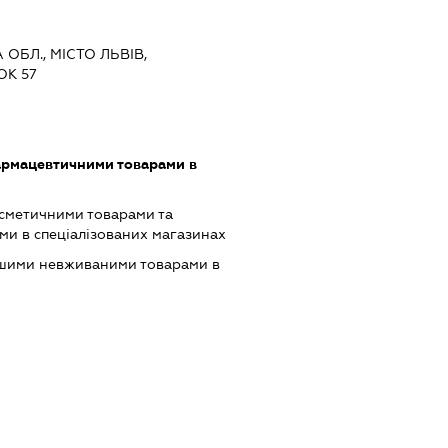
 ОБЛ., МІСТО ЛЬВІВ,
ОК 57
армацевтичними товарами в
осметичними товарами та
и в спеціалізованих магазинах
ншими невживаними товарами в