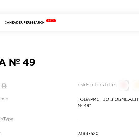
BETA
CAHEADER.PERSSEARCH
А № 49
riskFactors.title
0
ame:
ТОВАРИСТВО З ОБМЕЖЕН
№ 49"
ubType:
-
:
23887520