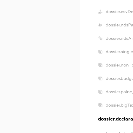
dossier.esvD
dossier.ndsP
dossier.ndsA
dossier.singl
dossier.non_p
dossier.budg
dossier.palne
dossier.bigT
dossier.declara