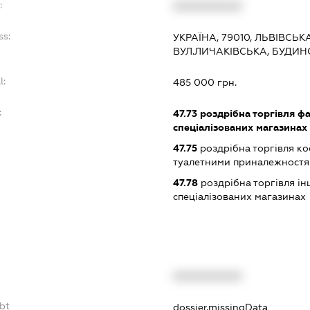
:
XXXXXXXXXX
ss:
УКРАЇНА, 79010, ЛЬВІВСЬКА
ВУЛ.ЛИЧАКІВСЬКА, БУДИН
l:
485 000 грн.
:
47.73
роздрібна торгівля ф
спеціалізованих магазинах
47.75
роздрібна торгівля к
туалетними приналежностям
47.78
роздрібна торгівля і
спеціалізованих магазинах
XXXXXXXXXX
bt
dossier.missingData