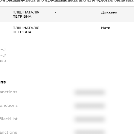
tions.pepName
dossier.declarations.personName
dossier.declarations.relType
dossier.declaratio
ПЛІШ НАТАЛІЯ
-
Дружина
ПЕТРІВНА
ПЛІШ НАТАЛІЯ
-
Мати
ПЕТРІВНА
nse_1
nse_2
nse_3
ons
Sanctions
XXXXXXXXXX
Sanctions
XXXXXXXXXX
BlackList
XXXXXXXXXX
Sanctions
XXXXXXXXXX