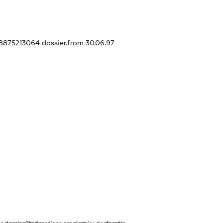
238875213064
dossier.from 30.06.97