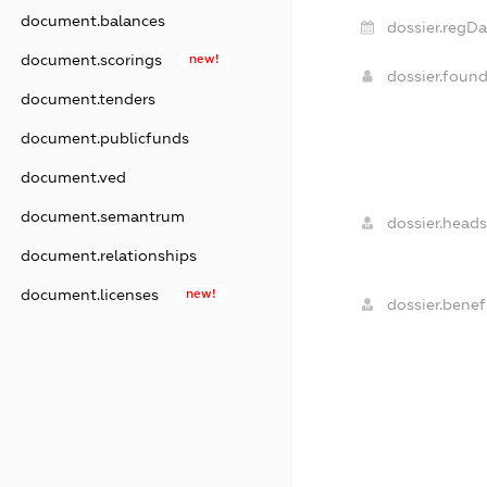
document.balances
dossier.regDa
document.scorings
new!
dossier.foun
document.tenders
document.publicfunds
document.ved
document.semantrum
dossier.heads
document.relationships
document.licenses
new!
dossier.benefi