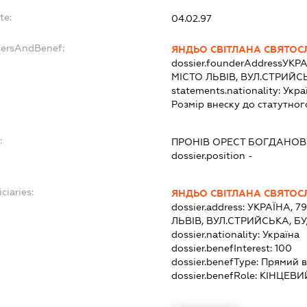
te:
04.02.97
dersAndBenef:
ЯНДЬО СВІТЛАНА СВЯТОС
dossier.founderAddress
УКРА
МІСТО ЛЬВІВ, ВУЛ.СТРИЙС
statements.nationality:
Укра
Розмір внеску до статутног
:
ПРОНІВ ОРЕСТ БОГДАНО
dossier.position -
ciaries:
ЯНДЬО СВІТЛАНА СВЯТОС
dossier.address:
УКРАЇНА, 7
ЛЬВІВ, ВУЛ.СТРИЙСЬКА, Б
dossier.nationality:
Україна
dossier.benefInterest:
100
dossier.benefType:
Прямий в
dossier.benefRole:
КІНЦЕВИ