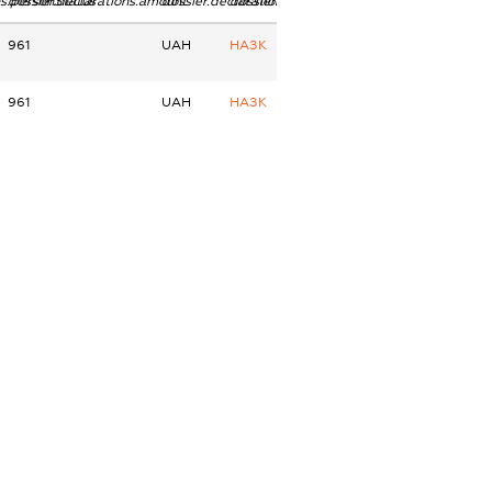
ns.personStatus
dossier.declarations.amount
dossier.declarations.currency
dossier.declarations.source
961
UAH
НАЗК
961
UAH
НАЗК