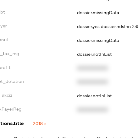
ebt
dossier.missingData
ayer
dossier.yes
dossier.ndsInn 
nnul
dossier.missingData
e_tax_reg
dossier.notInList
rofit
XXXXXXXXXX
et_dotation
XXXXXXXXXX
_akciz
dossier.notInList
axPayerReg
XXXXXXXXXX
tions.title
2018