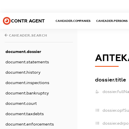
CONTR AGENT
CAHEADER.COMPANIES
CAHEADER.PERSONS
CAHEADER.SEARCH
document.dossier
АПТЕК
document.statements
document.history
dossier.title
document.inspections
dossier.fullN
document.bankruptcy
document.court
dossier.opfS
document.taxdebts
dossier.edrpo
document.enforcements