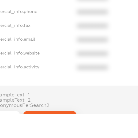
ercial_info.phone
XXXXXXXXXX
rcial_info.fax
XXXXXXXXXX
ercial_info.email
XXXXXXXXXX
ercial_info.website
XXXXXXXXXX
rcial_info.activity
XXXXXXXXXX
ampleText_1
xampleText_2
nonymousPerSearch2
DETAILS
FREEMIUM.REGISTER