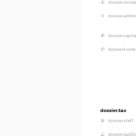
dossier.smida
dossier.addre
dossier.capita
dossier.kveds
dossier.tax
dossier.staff
dossier.taxDe