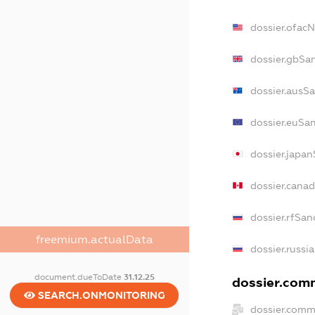
dossier.ofac
dossier.gbSa
dossier.ausS
dossier.euSa
dossier.japa
dossier.cana
dossier.rfSan
freemium.actualData
dossier.russi
document.dueToDate
31.12.25
dossier.comm
SEARCH.ONMONITORING
dossier.comm