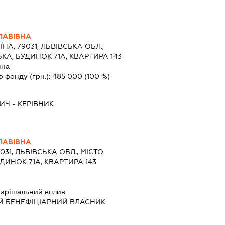
ЛАВІВНА
ЇНА, 79031, ЛЬВІВСЬКА ОБЛ.,
ЬКА, БУДИНОК 71А, КВАРТИРА 143
їна
о фонду (грн.):
485 000
(100 %)
ВИЧ
-
КЕРІВНИК
ЛАВІВНА
9031, ЛЬВІВСЬКА ОБЛ., МІСТО
УДИНОК 71А, КВАРТИРА 143
ирішальний вплив
Й БЕНЕФІЦІАРНИЙ ВЛАСНИК