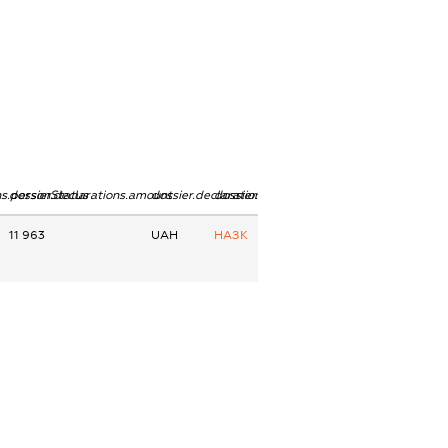
ns.personStatus
dossier.declarations.amount
dossier.declarations.currency
dossier.declarations.source
11 963
UAH
НАЗК