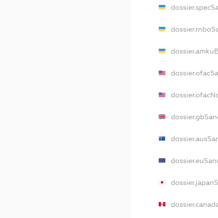
dossier.specS
dossier.rnboS
dossier.amkuB
dossier.ofacS
dossier.ofac
dossier.gbSan
dossier.ausSa
dossier.euSan
dossier.japan
dossier.canad