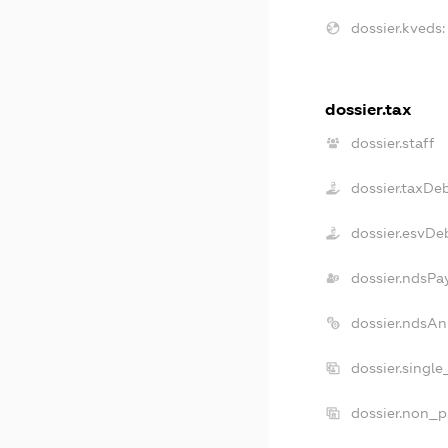
dossier.kveds:
dossier.tax
dossier.staff
dossier.taxDe
dossier.esvDe
dossier.ndsPa
dossier.ndsAn
dossier.singl
dossier.non_p