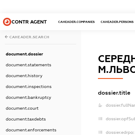
CONTR AGENT
CAHEADER.COMPANIES
CAHEADER.PERSONS
CAHEADER.SEARCH
document.dossier
СЕРЕД
document.statements
М.ЛЬВ
document.history
document.inspections
dossier.title
document.bankruptcy
dossier.fullNa
document.court
dossier.opfSu
document.taxdebts
document.enforcements
dossier.edrpo: