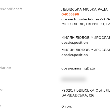
ersAndBenef:
ЛЬВІВСЬКА МІСЬКА РАДА
04055896
dossier.founderAddress
УКРА
МІСТО ЛЬВІВ, ПЛ.РИНОК, Б
МИЛЯН ЛЮБОВ МИРОСЛА
dossier.position -
МИЛЯН ЛЮБОВ МИРОСЛА
dossier.position -
iaries:
dossier.missingData
XXXXXXXXXX
s:
79020, ЛЬВІВСЬКА ОБЛ., 
ВАРШАВСЬКА, 126
:
0 грн.