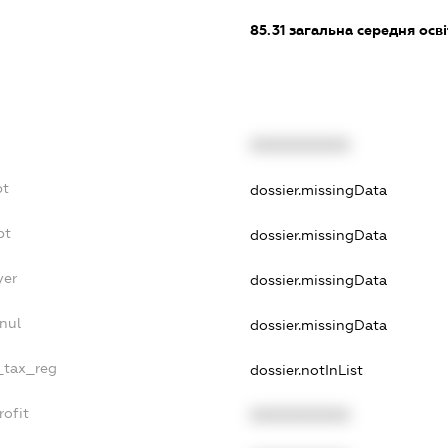
85.31
загальна середня осві
XXXXXXXXXX
bt
dossier.missingData
bt
dossier.missingData
yer
dossier.missingData
nul
dossier.missingData
e_tax_reg
dossier.notInList
rofit
XXXXXXXXXX