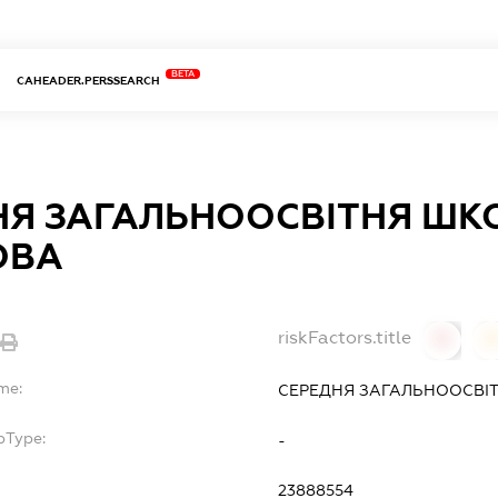
BETA
CAHEADER.PERSSEARCH
НЯ ЗАГАЛЬНООСВІТНЯ ШК
ОВА
riskFactors.title
0
0
me:
СЕРЕДНЯ ЗАГАЛЬНООСВІ
bType:
-
23888554