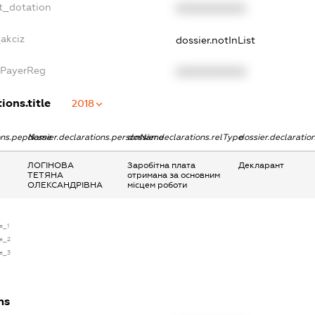
t_dotation
XXXXXXXXXX
akciz
dossier.notInList
xPayerReg
XXXXXXXXXX
ions.title
2018
ions.pepName
dossier.declarations.personName
dossier.declarations.relType
dossier.declaratio
ЛОГІНОВА
Заробітна плата
Декларант
ТЕТЯНА
отримана за основним
ОЛЕКСАНДРІВНА
місцем роботи
e_1
se_2
se_3
ns