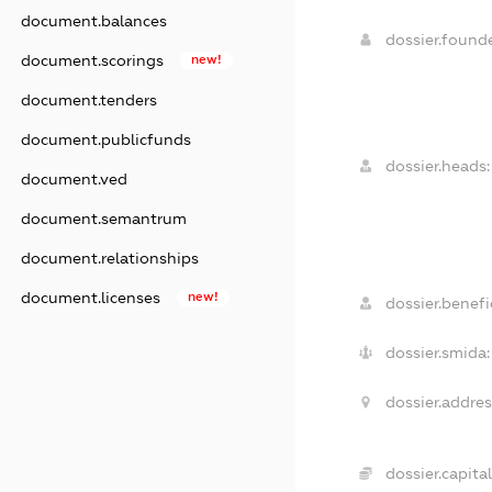
document.balances
dossier.found
document.scorings
new!
document.tenders
document.publicfunds
dossier.heads:
document.ved
document.semantrum
document.relationships
document.licenses
new!
dossier.benefic
dossier.smida:
dossier.addres
dossier.capital