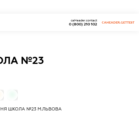
caHeader.contact
CAHEADER.GETTEST
0 (800) 210 102
ОЛА №23
0
ТНЯ ШКОЛА №23 М.ЛЬВОВА