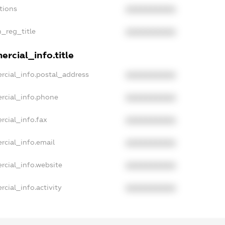
tions
XXXXXXXXXX
n_reg_title
XXXXXXXXXX
rcial_info.title
rcial_info.postal_address
XXXXXXXXXX
rcial_info.phone
XXXXXXXXXX
rcial_info.fax
XXXXXXXXXX
rcial_info.email
XXXXXXXXXX
rcial_info.website
XXXXXXXXXX
cial_info.activity
XXXXXXXXXX