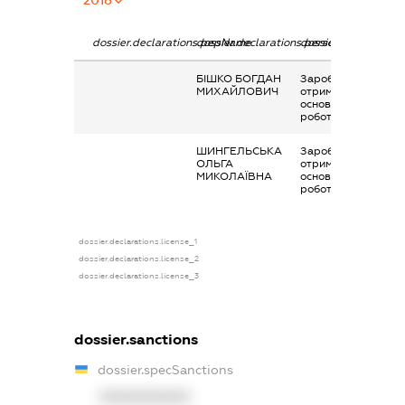
2018
dossier.declarations.pepName
dossier.declarations.personName
dossier.declaration
БІШКО БОГДАН
Заробітна плата
МИХАЙЛОВИЧ
отримана за
основним місцем
роботи
ШИНГЕЛЬСЬКА
Заробітна плата
ОЛЬГА
отримана за
МИКОЛАЇВНА
основним місцем
роботи
dossier.declarations.license_1
dossier.declarations.license_2
dossier.declarations.license_3
dossier.sanctions
dossier.specSanctions
XXXXXXXXXX