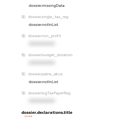
dossier.missingData
dossier.single_tax_reg
dossier.notInList
dossier.non_profit
XXXXXXXXXX
dossier.budget_dotation
XXXXXXXXXX
dossier.palne_akciz
dossier.notInList
dossier.bigTaxPayerReg
XXXXXXXXXX
dossier.declarations.title