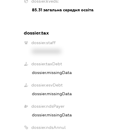
dossier.kveds:
85.31
загальна середня освіта
dossier.tax
dossier.staff
XXXXXXXXXX
dossier.taxDebt
dossier.missingData
dossier.esvDebt
dossier.missingData
dossier.ndsPayer
dossier.missingData
dossier.ndsAnnul