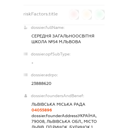
riskFactors.title
0
0
0
dossier.fullName:
СЕРЕДНЯ ЗАГАЛЬНООСВІТНЯ
ШКОЛА №54 М.ЛЬВОВА
dossier.opfSubType:
-
dossier.edrpo:
23888620
dossier.foundersAndBenef:
ЛЬВІВСЬКА МІСЬКА РАДА
04055896
dossier.founderAddress
УКРАЇНА,
79008, ЛЬВІВСЬКА ОБЛ., МІСТО
ЛЬВІВ, ПЛ.РИНОК, БУДИНОК 1